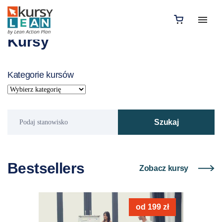
Kursy
Kategorie kursów
Podaj
Szukaj
stanowisko
Bestsellers
Zobacz kursy
od
199
zł