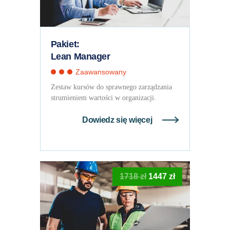
Pakiet:
Lean Manager
Zaawansowany
Zestaw kursów do sprawnego zarządzania
strumieniem wartości w organizacji.
Dowiedz się więcej
Pierwotna
Aktualna
1718
zł
1447
zł
cena
cena
wynosiła:
wynosi:
1718 zł.
1447 zł.