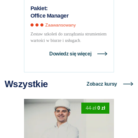
Pakiet:
Office Manager
Zaawansowany
Zestaw szkoleń do zarządzania strumieniem
wartości w biurze i usługach.
Dowiedz się więcej
Wszystkie
Zobacz kursy
Pierwotna
Aktualna
44
zł
0
zł
cena
cena
wynosiła:
wynosi:
44 zł.
0 zł.