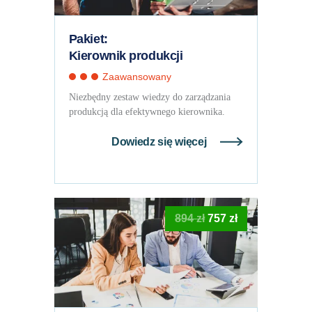
Pakiet:
Kierownik produkcji
Zaawansowany
Niezbędny zestaw wiedzy do zarządzania
produkcją dla efektywnego kierownika.
Dowiedz się więcej
Pierwotna
Aktualna
894
zł
757
zł
cena
cena
wynosiła:
wynosi:
894 zł.
757 zł.