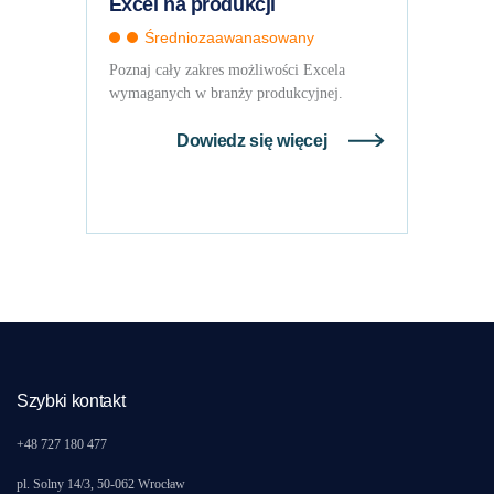
Excel na produkcji
Średniozaawanasowany
Poznaj cały zakres możliwości Excela
wymaganych w branży produkcyjnej.
Dowiedz się więcej
Szybki kontakt
+48 727 180 477
pl. Solny 14/3, 50-062 Wrocław