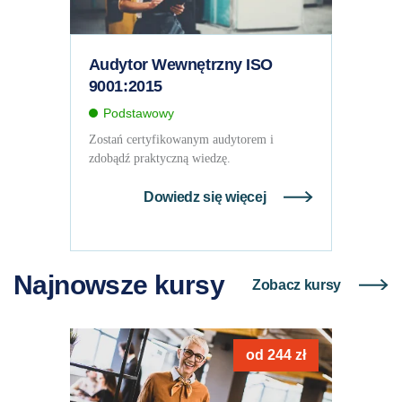
Audytor Wewnętrzny ISO
9001:2015
Podstawowy
Zostań certyfikowanym audytorem i
zdobądź praktyczną wiedzę.
Dowiedz się więcej
Najnowsze kursy
Zobacz kursy
od
244
zł