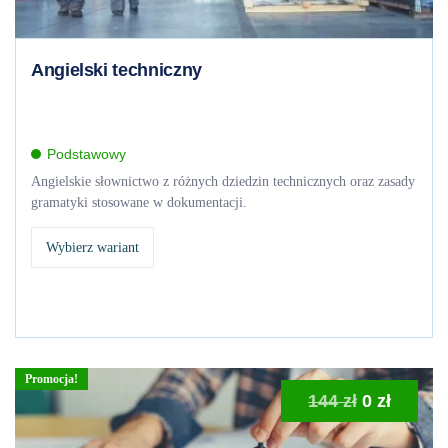
Angielski techniczny
Podstawowy
Angielskie słownictwo z różnych dziedzin technicznych oraz zasady
gramatyki stosowane w dokumentacji.
Wybierz wariant
Promocja!
Pierwotna
Aktual
144
zł
0
zł
cena
cena
wynosiła:
wynosi