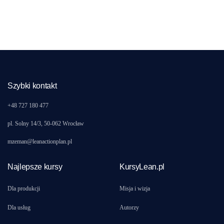
Szybki kontakt
+48 727 180 477
pl. Solny 14/3, 50-062 Wrocław
mzeman@leanactionplan.pl
Najlepsze kursy
KursyLean.pl
Dla produkcji
Misja i wizja
Dla usług
Autorzy