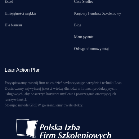
Excel
Case Studies
Umiejętności miękkie
Krajowy Fundusz Szkoleniowy
Dla biznesu
Blog
Mam pytanie
Odstąp od umowy tutaj
Lean Action Plan
Przyspieszamy rozwój firm na co dzień wykorzystując narzędzia i techniki Lean.
Dostarczamy najwyższej jakości wiedzę dla ludzi w firmach produkcyjnych i
usługowych, aby poszerzyć horyzont myślenia i postrzegania otaczającej ich
rzeczywistości.
Stosując metodę GROW gwarantujemy trwałe efekty.