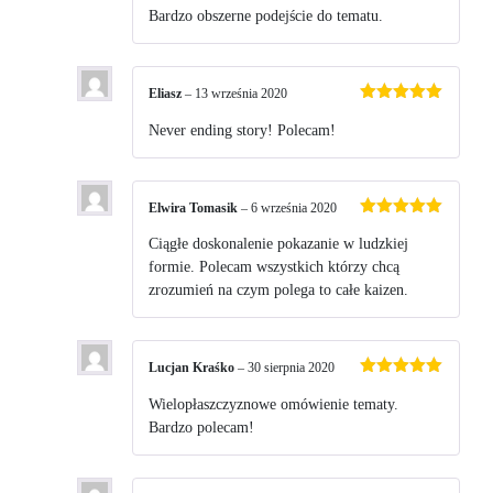
na 5
Bardzo obszerne podejście do tematu.
Eliasz
–
13 września 2020
Oceniono
5
na 5
Never ending story! Polecam!
Elwira Tomasik
–
6 września 2020
Oceniono
5
na 5
Ciągłe doskonalenie pokazanie w ludzkiej
formie. Polecam wszystkich którzy chcą
zrozumień na czym polega to całe kaizen.
Lucjan Kraśko
–
30 sierpnia 2020
Oceniono
5
na 5
Wielopłaszczyznowe omówienie tematy.
Bardzo polecam!