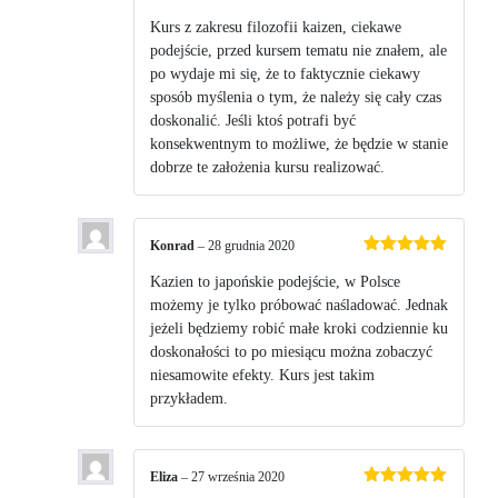
Oceniono
5
na 5
Kurs z zakresu filozofii kaizen, ciekawe
podejście, przed kursem tematu nie znałem, ale
po wydaje mi się, że to faktycznie ciekawy
sposób myślenia o tym, że należy się cały czas
doskonalić. Jeśli ktoś potrafi być
konsekwentnym to możliwe, że będzie w stanie
dobrze te założenia kursu realizować.
Konrad
–
28 grudnia 2020
Oceniono
5
na 5
Kazien to japońskie podejście, w Polsce
możemy je tylko próbować naśladować. Jednak
jeżeli będziemy robić małe kroki codziennie ku
doskonałości to po miesiącu można zobaczyć
niesamowite efekty. Kurs jest takim
przykładem.
Eliza
–
27 września 2020
Oceniono
5