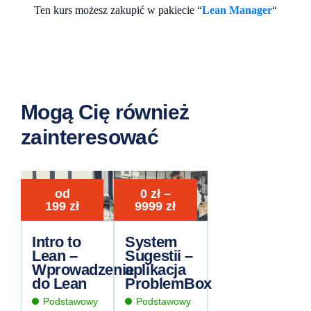
Ten kurs możesz zakupić w pakiecie “
Lean Manager
“
Mogą Cię również
zainteresować
od
0
zł
–
Zakres
199
zł
9999
zł
cen:
od
Intro to
System
0 zł
Lean –
Sugestii –
do
Wprowadzenie
aplikacja
9999 zł
do Lean
ProblemBox
Podstawowy
Podstawowy