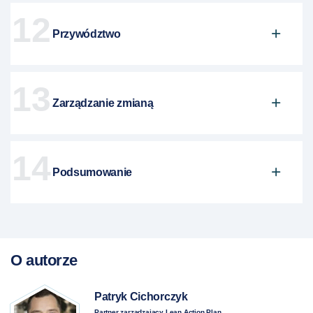
12
Przywództwo
13
Zarządzanie zmianą
14
Podsumowanie
O autorze
Patryk Cichorczyk
Partner zarządzający Lean Action Plan,