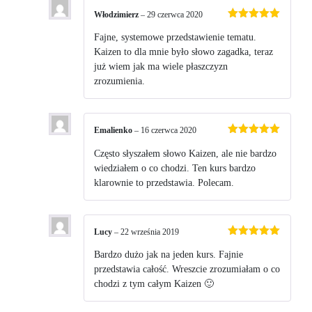
Włodzimierz
–
29 czerwca 2020
Oceniono
5
na 5
Fajne, systemowe przedstawienie tematu.
Kaizen to dla mnie było słowo zagadka, teraz
już wiem jak ma wiele płaszczyzn
zrozumienia.
Emalienko
–
16 czerwca 2020
Oceniono
5
na 5
Często słyszałem słowo Kaizen, ale nie bardzo
wiedziałem o co chodzi. Ten kurs bardzo
klarownie to przedstawia. Polecam.
Lucy
–
22 września 2019
Oceniono
5
na 5
Bardzo dużo jak na jeden kurs. Fajnie
przedstawia całość. Wreszcie zrozumiałam o co
chodzi z tym całym Kaizen 🙂