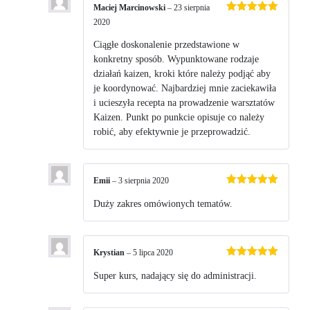
Maciej Marcinowski
–
23 sierpnia
Oceniono
5
2020
na 5
Ciągłe doskonalenie przedstawione w
konkretny sposób. Wypunktowane rodzaje
działań kaizen, kroki które należy podjąć aby
je koordynować. Najbardziej mnie zaciekawiła
i ucieszyła recepta na prowadzenie warsztatów
Kaizen. Punkt po punkcie opisuje co należy
robić, aby efektywnie je przeprowadzić.
Emii
–
3 sierpnia 2020
Oceniono
5
na 5
Duży zakres omówionych tematów.
Krystian
–
5 lipca 2020
Oceniono
5
na 5
Super kurs, nadający się do administracji.