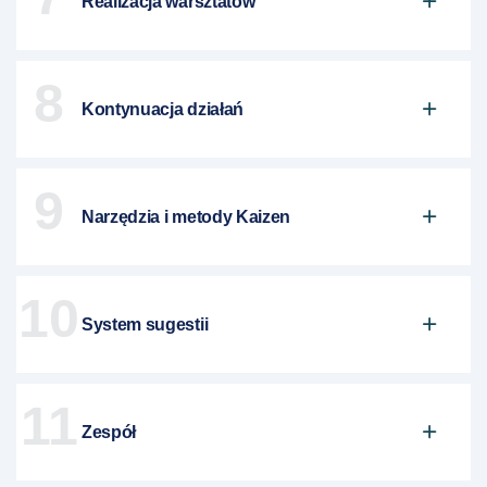
Realizacja warsztatów
8
Kontynuacja działań
9
Narzędzia i metody Kaizen
10
System sugestii
11
Zespół