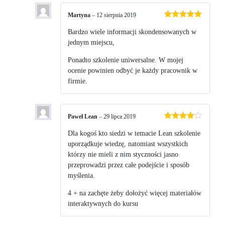
Martyna
–
12 sierpnia 2019
Oceniono
5
na 5
Bardzo wiele informacji skondensowanych w
jednym miejscu,
Ponadto szkolenie uniwersalne. W mojej
ocenie powinien odbyć je każdy pracownik w
firmie.
Paweł Lean
–
29 lipca 2019
Oceniono
4
na 5
Dla kogoś kto siedzi w temacie Lean szkolenie
uporządkuje wiedzę, natomiast wszystkich
którzy nie mieli z nim styczności jasno
przeprowadzi przez całe podejście i sposób
myślenia.
4 + na zachęte żeby dołożyć więcej materiałów
interaktywnych do kursu