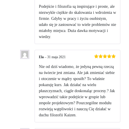
Oceniono
5
na 5
Podejście i filozofia są inspirujące i proste, ale
niezwykle ciężkie do skalowania i wdrożenia w
firmie. Gdyby w pracy i życiu osobistym,
udało się je zastosować to wiele problemów nie
miałoby miejsca. Duża dawka motywacji i
wiedzy.
Ela
–
31 maja 2021
Oceniono
5
na 5
Nie od dziś wiadomo, że jedyną pewną rzeczą
na świecie jest zmiana. Ale jak zmieniać siebie
i otoczenie w mądry sposób? To właśnie
pokazuję kurs. Jak działać na wielu
płaszczyznach, ciągle doskonaląc procesy.? Jak
wprowadzić takie podejście w grupie lub
zespole projektowym? Poszczególne modułu
rozwieją wątpliwości i nauczą Cię działać w
duchu filozofii Kaizen.