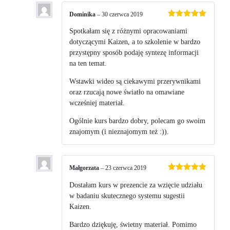
Dominika
–
30 czerwca 2019
Oceniono
5
na 5
Spotkałam się z różnymi opracowaniami
dotyczącymi Kaizen, a to szkolenie w bardzo
przystępny sposób podaję syntezę informacji
na ten temat.
Wstawki wideo są ciekawymi przerywnikami
oraz rzucają nowe światło na omawiane
wcześniej materiał.
Ogólnie kurs bardzo dobry, polecam go swoim
znajomym (i nieznajomym też :)).
Małgorzata
–
23 czerwca 2019
Oceniono
5
na 5
Dostałam kurs w prezencie za wzięcie udziału
w badaniu skutecznego systemu sugestii
Kaizen.
Bardzo dziękuję, świetny materiał. Pomimo