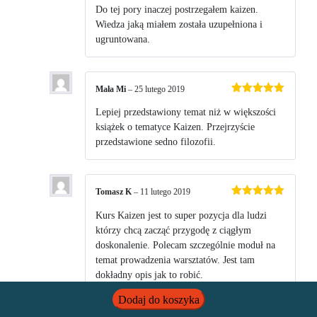
na 5
Do tej pory inaczej postrzegałem kaizen.
Wiedza jaką miałem została uzupełniona i
ugruntowana.
Mała Mi
–
25 lutego 2019
Oceniono
5
na 5
Lepiej przedstawiony temat niż w większości
książek o tematyce Kaizen. Przejrzyście
przedstawione sedno filozofii.
Tomasz K
–
11 lutego 2019
Oceniono
5
na 5
Kurs Kaizen jest to super pozycja dla ludzi
którzy chcą zacząć przygodę z ciągłym
doskonalenie. Polecam szczególnie moduł na
temat prowadzenia warsztatów. Jest tam
dokładny opis jak to robić.
Dodaj do koszyka