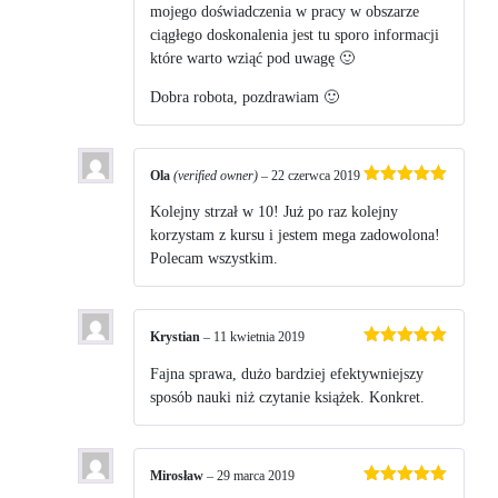
mojego doświadczenia w pracy w obszarze
ciągłego doskonalenia jest tu sporo informacji
które warto wziąć pod uwagę 🙂
Dobra robota, pozdrawiam 🙂
Ola
(verified owner)
–
22 czerwca 2019
Oceniono
5
na 5
Kolejny strzał w 10! Już po raz kolejny
korzystam z kursu i jestem mega zadowolona!
Polecam wszystkim.
Krystian
–
11 kwietnia 2019
Oceniono
5
na 5
Fajna sprawa, dużo bardziej efektywniejszy
sposób nauki niż czytanie książek. Konkret.
Mirosław
–
29 marca 2019
Oceniono
5