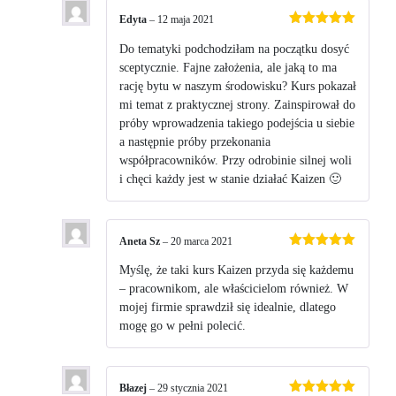
Edyta
–
12 maja 2021
Oceniono
5
na 5
Do tematyki podchodziłam na początku dosyć
sceptycznie. Fajne założenia, ale jaką to ma
rację bytu w naszym środowisku? Kurs pokazał
mi temat z praktycznej strony. Zainspirował do
próby wprowadzenia takiego podejścia u siebie
a następnie próby przekonania
współpracowników. Przy odrobinie silnej woli
i chęci każdy jest w stanie działać Kaizen 🙂
Aneta Sz
–
20 marca 2021
Oceniono
5
na 5
Myślę, że taki kurs Kaizen przyda się każdemu
– pracownikom, ale właścicielom również. W
mojej firmie sprawdził się idealnie, dlatego
mogę go w pełni polecić.
Błazej
–
29 stycznia 2021