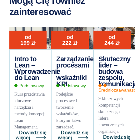
Mogą Cię również
zainteresować
od
od
od
199
zł
222
zł
244
zł
Intro to
Zarządzanie
Skuteczny
Lean –
procesami
lider –
Wprowadzenie
i
budowa
do Lean
wskaźniki
zespołu,
KPI
komunikacja
Podstawowy
Podstawowy
Średniozaawanasow
Kurs przedstawia
Podejście
9 kluczowych
kluczowe
procesowe i
kompetencji
narzędzia i
tworzenie
skutecznego
metody koncepcji
wskaźników,
lidera
Lean
którymi łatwo
nowoczesnych
Management.
zarządzać.
organizacji.
Dowiedz się
Dowiedz się
Dowiedz się
więcej
więcej