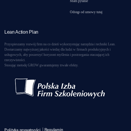
Mam pytanie
Odstąp od umowy tutaj
Lean Action Plan
Przyspieszamy rozwój firm na co dzień wykorzystując narzędzia i techniki Lean.
Dostarczamy najwyższej jakości wiedzę dla ludzi w firmach produkcyjnych i
usługowych, aby poszerzyć horyzont myślenia i postrzegania otaczającej ich
rzeczywistości.
Stosując metodę GROW gwarantujemy trwałe efekty.
Regulamin
Polityka prywatności