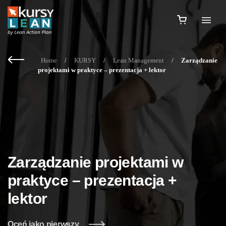
Home
/
KURSY
/
Lean Management
/
Zarządzanie
projektami w praktyce – prezentacja + lektor
Zarządzanie projektami w
praktyce – prezentacja +
lektor
Oceń jako pierwszy