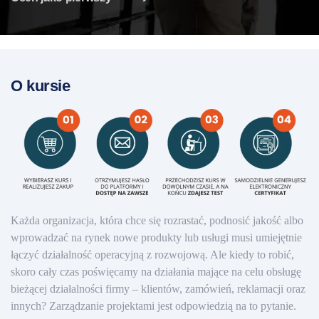
O kursie
Każda organizacja, która chce się rozrastać, podnosić jakość albo
wprowadzać na rynek nowe produkty lub usługi musi umiejętnie
łączyć działalność operacyjną z rozwojową. Ale kiedy to robić,
skoro cały czas poświęcamy na działania mające na celu obsługę
bieżącej działalności firmy – klientów, zamówień, reklamacji oraz
innych? Zarządzanie projektami jest odpowiedzią na to pytanie.