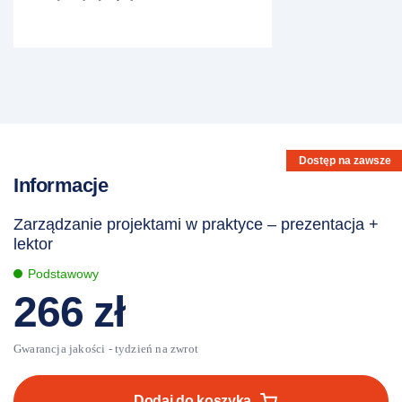
Dostęp na zawsze
Informacje
Zarządzanie projektami w praktyce – prezentacja +
lektor
Podstawowy
266
zł
ilość
Zarządzanie
Dodaj do koszyka