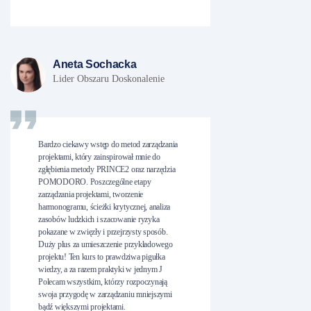
Aneta Sochacka
Lider Obszaru Doskonalenie
Bardzo ciekawy wstęp do metod zarządzania
projektami, który zainspirował mnie do
zgłębienia metody PRINCE2 oraz narzędzia
POMODORO. Poszczególne etapy
zarządzania projektami, tworzenie
harmonogramu, ścieżki krytycznej, analiza
zasobów ludzkich i szacowanie ryzyka
pokazane w zwięzły i przejrzysty sposób.
Duży plus za umieszczenie przykładowego
projektu! Ten kurs to prawdziwa pigułka
wiedzy, a za razem praktyki w jednym J
Polecam wszystkim, którzy rozpoczynają
swoja przygodę w zarządzaniu mniejszymi
bądź większymi projektami.