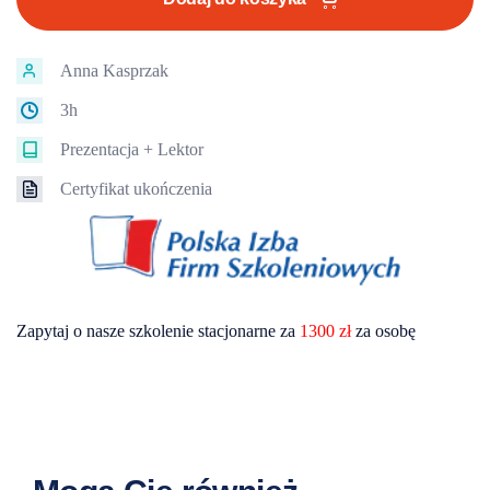
projektami
w
praktyce
Anna Kasprzak
-
prezentacja
3h
+
lektor
Prezentacja + Lektor
Certyfikat ukończenia
Zapytaj o nasze szkolenie stacjonarne za
1300 zł
za osobę