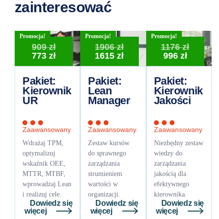
zainteresować
Promocja!
Promocja!
Promocja!
Pierwotna
Pierwotna
Pierwo
909
zł
1906
zł
1176
zł
cena
Aktualna
cena
Aktualna
Aktual
cena
773
zł
1615
zł
996
zł
wynosiła:
cena
wynosiła:
cena
cena
wynosi
909 zł.
wynosi:
1906 zł.
wynosi:
wynosi
1176 zł
Pakiet:
Pakiet:
Pakiet:
773 zł.
1615 zł.
996 zł.
Kierownik
Lean
Kierownik
UR
Manager
Jakości
Zaawansowany
Zaawansowany
Zaawansowany
Wdrażaj TPM,
Zestaw kursów
Niezbędny zestaw
optymalizuj
do sprawnego
wiedzy do
wskaźnik OEE,
zarządzania
zarządzania
MTTR, MTBF,
strumieniem
jakością dla
wprowadzaj Lean
wartości w
efektywnego
i realizuj cele.
organizacji.
kierownika.
Dowiedz się
Dowiedz się
Dowiedz się
więcej
więcej
więcej