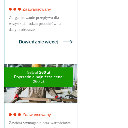
Zaawansowany
Zorganizowanie przepływu dla
wszystkich rodzin produktów na
danym obszarze.
Dowiedz się więcej
Pierwotna
Aktualna
321
zł
260
zł
cena
cena
Poprzednia najniższa cena:
wynosiła:
wynosi:
260
zł
.
321 zł.
260 zł.
Zaawansowany
Zawiera wymagania oraz wartościowe