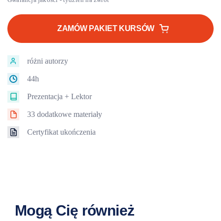
cena
cena
wynosiła:
wynosi:
ZAMÓW PAKIET KURSÓW
1718 zł.
1447 zł.
różni autorzy
44h
Prezentacja + Lektor
33 dodatkowe materiały
Certyfikat ukończenia
Mogą Cię również