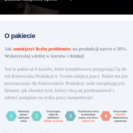
O pakiecie
Jak
zmniejszyć liczbę problemów
na produkcji nawet o 50%.
Wykorzystaj wiedzę w kursów i działaj!
Jest to pakiet aż 6 kursów, które kompleksowo przygotują Cię do
roli Kierownika Produkcji w Twoim miejscu pracy. Pakiet ten jest
przeznaczony dla Kierowników Produkcji, osób zarządzających
firmami, jak również tych, którzy chcą się przebranżowić i
zdobyć pożądane na rynku pracy kompetencje!