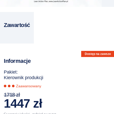
Zawartość
Dostęp na zawsze
Informacje
Pakiet:
Kierownik produkcji
Zaawansowany
1718
zł
Pierwotna
Aktualna
1447
zł