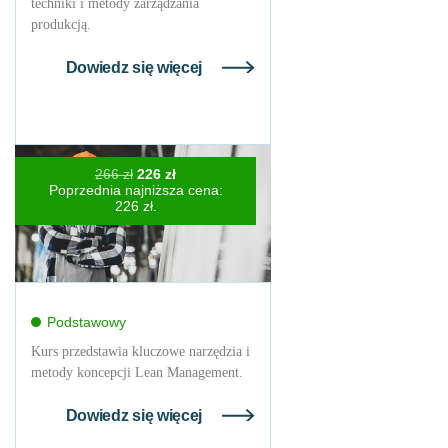
techniki i metody zarządzania
produkcją.
Dowiedz się więcej
Pierwotna
Aktualna
266
zł
226
zł
cena
cena
Poprzednia najniższa cena:
wynosiła:
wynosi:
226
zł
.
266 zł.
226 zł.
Podstawowy
Kurs przedstawia kluczowe narzędzia i
metody koncepcji Lean Management.
Dowiedz się więcej