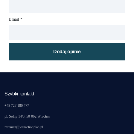
Email
*
Szybki kontakt
+48 727 180 477
pl. Solny 14/3, 50-062 Wrocław
mzeman@leanactionplan.pl