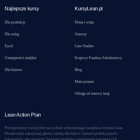
Najlepsze kursy
KursyLean.pl
Dla produkcji
Misja i wizja
Dla usług
Autorzy
Excel
Case Studies
Umiejętności miękkie
Krajowy Fundusz Szkoleniowy
Dla biznesu
Blog
Mam pytanie
Odstąp od umowy tutaj
Lean Action Plan
Przyspieszamy rozwój firm na co dzień wykorzystując narzędzia i techniki Lean.
Dostarczamy najwyższej jakości wiedzę dla ludzi w firmach produkcyjnych i
usługowych, aby poszerzyć horyzont myślenia i postrzegania otaczającej ich