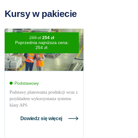
Kursy w pakiecie
Pierwotna
Aktualna
299
zł
254
zł
cena
cena
Poprzednia najniższa cena:
wynosiła:
wynosi:
254
zł
.
299 zł.
254 zł.
Podstawowy
Podstawy planowania produkcji wraz z
przykładem wykorzystania systemu
klasy APS.
Dowiedz się więcej