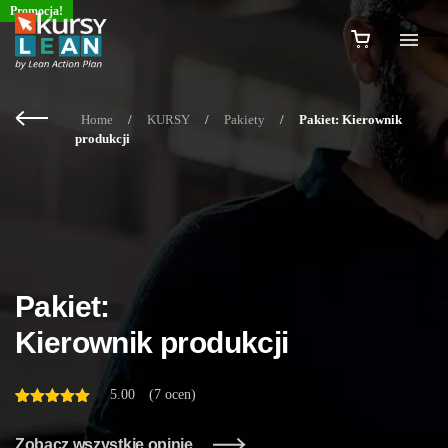
Promocja!
Home
/
KURSY
/
Pakiety
/
Pakiet: Kierownik
produkcji
Pakiet:
Kierownik produkcji
5.00
(
7 ocen
)
Oceniony
5
na 5 na
podstawie
ocen
Zobacz wszystkie opinie
klientów