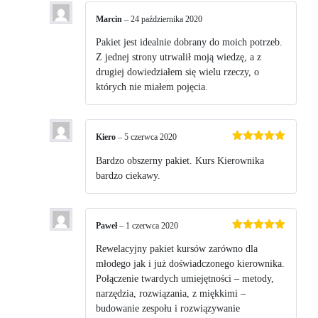
Marcin
–
24 października 2020
Pakiet jest idealnie dobrany do moich potrzeb.
Z jednej strony utrwalił moją wiedzę, a z
drugiej dowiedziałem się wielu rzeczy, o
których nie miałem pojęcia.
Kiero
–
5 czerwca 2020
Oceniono
5
na 5
Bardzo obszerny pakiet. Kurs Kierownika
bardzo ciekawy.
Paweł
–
1 czerwca 2020
Oceniono
5
na 5
Rewelacyjny pakiet kursów zarówno dla
młodego jak i już doświadczonego kierownika.
Połączenie twardych umiejętności – metody,
narzędzia, rozwiązania, z miękkimi –
budowanie zespołu i rozwiązywanie