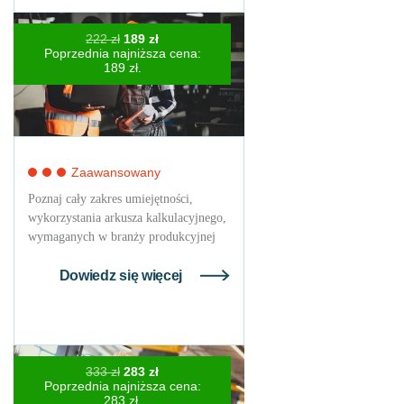
Pierwotna
Aktualna
222
zł
189
zł
cena
cena
Poprzednia najniższa cena:
wynosiła:
wynosi:
189
zł
.
222 zł.
189 zł.
Zaawansowany
Poznaj cały zakres umiejętności,
wykorzystania arkusza kalkulacyjnego,
wymaganych w branży produkcyjnej
Dowiedz się więcej
Pierwotna
Aktualna
333
zł
283
zł
cena
cena
Poprzednia najniższa cena:
wynosiła:
wynosi:
283
zł
.