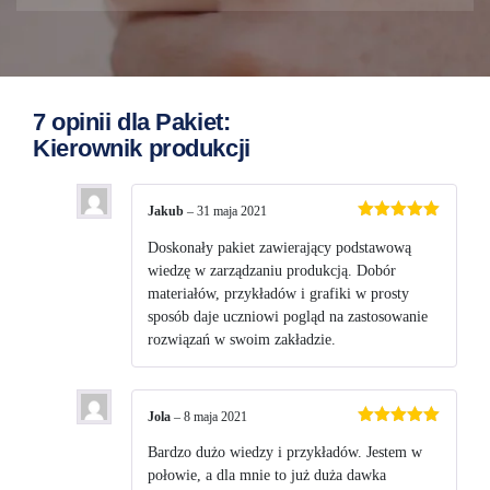
7 opinii dla
Pakiet:
Kierownik produkcji
Jakub
–
31 maja 2021
Oceniono
5
na 5
Doskonały pakiet zawierający podstawową
wiedzę w zarządzaniu produkcją. Dobór
materiałów, przykładów i grafiki w prosty
sposób daje uczniowi pogląd na zastosowanie
rozwiązań w swoim zakładzie.
Jola
–
8 maja 2021
Oceniono
5
na 5
Bardzo dużo wiedzy i przykładów. Jestem w
połowie, a dla mnie to już duża dawka