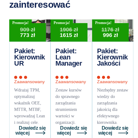
zainteresować
Promocja!
Promocja!
Promocja!
Pierwotna
Pierwotna
Pierwo
909
zł
1906
zł
1176
zł
cena
Aktualna
cena
Aktualna
Aktual
cena
773
zł
1615
zł
996
zł
wynosiła:
cena
wynosiła:
cena
cena
wynosi
909 zł.
wynosi:
1906 zł.
wynosi:
wynosi
1176 zł
Pakiet:
Pakiet:
Pakiet:
773 zł.
1615 zł.
996 zł.
Kierownik
Lean
Kierownik
UR
Manager
Jakości
Zaawansowany
Zaawansowany
Zaawansowany
Wdrażaj TPM,
Zestaw kursów
Niezbędny zestaw
optymalizuj
do sprawnego
wiedzy do
wskaźnik OEE,
zarządzania
zarządzania
MTTR, MTBF,
strumieniem
jakością dla
wprowadzaj Lean
wartości w
efektywnego
i realizuj cele.
organizacji.
kierownika.
Dowiedz się
Dowiedz się
Dowiedz się
więcej
więcej
więcej