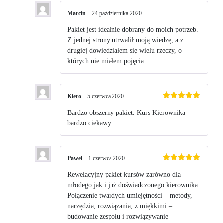
Marcin
–
24 października 2020
Pakiet jest idealnie dobrany do moich potrzeb.
Z jednej strony utrwalił moją wiedzę, a z
drugiej dowiedziałem się wielu rzeczy, o
których nie miałem pojęcia.
Kiero
–
5 czerwca 2020
Oceniono
5
na 5
Bardzo obszerny pakiet. Kurs Kierownika
bardzo ciekawy.
Paweł
–
1 czerwca 2020
Oceniono
5
na 5
Rewelacyjny pakiet kursów zarówno dla
młodego jak i już doświadczonego kierownika.
Połączenie twardych umiejętności – metody,
narzędzia, rozwiązania, z miękkimi –
budowanie zespołu i rozwiązywanie