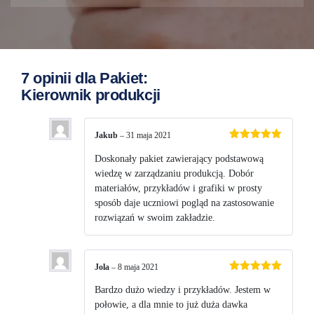
7 opinii dla
Pakiet:
Kierownik produkcji
Jakub
–
31 maja 2021
Oceniono
5
na 5
Doskonały pakiet zawierający podstawową
wiedzę w zarządzaniu produkcją. Dobór
materiałów, przykładów i grafiki w prosty
sposób daje uczniowi pogląd na zastosowanie
rozwiązań w swoim zakładzie.
Jola
–
8 maja 2021
Oceniono
5
na 5
Bardzo dużo wiedzy i przykładów. Jestem w
połowie, a dla mnie to już duża dawka