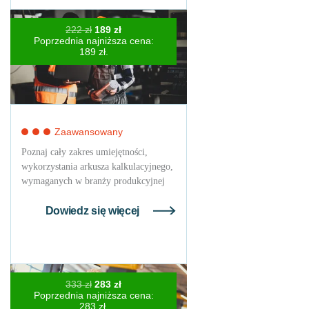
Pierwotna
Aktualna
222
zł
189
zł
cena
cena
Poprzednia najniższa cena:
wynosiła:
wynosi:
189
zł
.
222 zł.
189 zł.
Zaawansowany
Poznaj cały zakres umiejętności,
wykorzystania arkusza kalkulacyjnego,
wymaganych w branży produkcyjnej
Dowiedz się więcej
Pierwotna
Aktualna
333
zł
283
zł
cena
cena
Poprzednia najniższa cena:
wynosiła:
wynosi:
283
zł
.