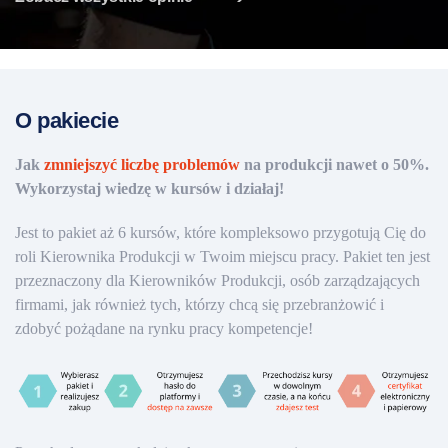
O pakiecie
Jak
zmniejszyć liczbę problemów
na produkcji nawet o 50%.
Wykorzystaj wiedzę w kursów i działaj!
Jest to pakiet aż 6 kursów, które kompleksowo przygotują Cię do
roli Kierownika Produkcji w Twoim miejscu pracy. Pakiet ten jest
przeznaczony dla Kierowników Produkcji, osób zarządzających
firmami, jak również tych, którzy chcą się przebranżowić i
zdobyć pożądane na rynku pracy kompetencje!