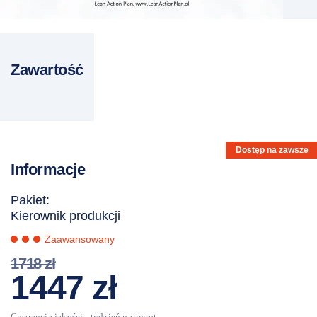
Zawartość
Dostęp na zawsze
Informacje
Pakiet:
Kierownik produkcji
Zaawansowany
1718
zł
Pierwotna
Aktualna
1447
zł