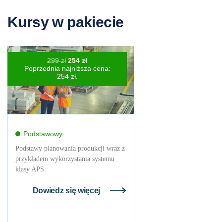
Kursy w pakiecie
Pierwotna
Aktualna
299
zł
254
zł
cena
cena
Poprzednia najniższa cena:
wynosiła:
wynosi:
254
zł
.
299 zł.
254 zł.
Podstawowy
Podstawy planowania produkcji wraz z
przykładem wykorzystania systemu
klasy APS.
Dowiedz się więcej