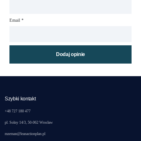
Email
*
Szybki kontakt
+48 727 180 477
pl. Solny 14/3, 50-062 Wrocław
mzeman@leanactionplan.pl