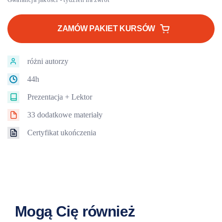
cena
cena
wynosiła:
wynosi:
ZAMÓW PAKIET KURSÓW
1718 zł.
1447 zł.
różni autorzy
44h
Prezentacja + Lektor
33 dodatkowe materiały
Certyfikat ukończenia
Mogą Cię również