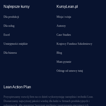
Najlepsze kursy
KursyLean.pl
Dla produkcji
Misja i wizja
Dla usług
Autorzy
Excel
Case Studies
Umiejętności miękkie
Krajowy Fundusz Szkoleniowy
Dla biznesu
Blog
Mam pytanie
Odstąp od umowy tutaj
Lean Action Plan
Przyspieszamy rozwój firm na co dzień wykorzystując narzędzia i techniki Lean.
Dostarczamy najwyższej jakości wiedzę dla ludzi w firmach produkcyjnych i
usługowych, aby poszerzyć horyzont myślenia i postrzegania otaczającej ich