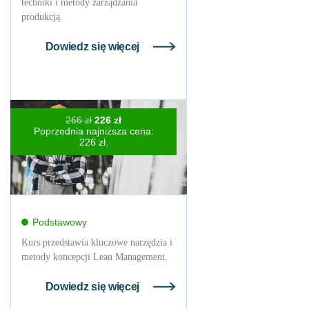
techniki i metody zarządzania
produkcją.
Dowiedz się więcej
Pierwotna
Aktualna
266
zł
226
zł
cena
cena
Poprzednia najniższa cena:
wynosiła:
wynosi:
226
zł
.
266 zł.
226 zł.
Podstawowy
Kurs przedstawia kluczowe narzędzia i
metody koncepcji Lean Management.
Dowiedz się więcej