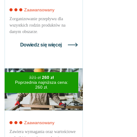
Zaawansowany
Zorganizowanie przepływu dla
wszystkich rodzin produktów na
danym obszarze.
Dowiedz się więcej
Pierwotna
Aktualna
321
zł
260
zł
cena
cena
Poprzednia najniższa cena:
wynosiła:
wynosi:
260
zł
.
321 zł.
260 zł.
Zaawansowany
Zawiera wymagania oraz wartościowe