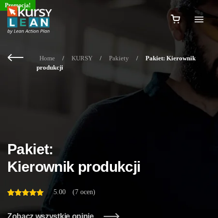
Promocja!
Home
/
KURSY
/
Pakiety
/
Pakiet: Kierownik
produkcji
Pakiet:
Kierownik produkcji
5.00
(
7 ocen
)
Oceniony
5
na 5 na
podstawie
ocen
Zobacz wszystkie opinie
klientów