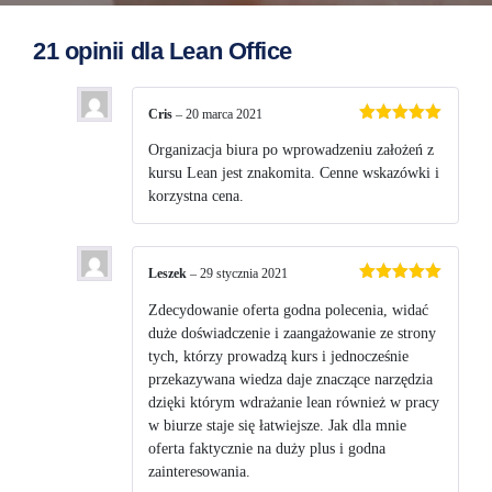
21 opinii dla
Lean Office
Cris
–
20 marca 2021
Oceniono
5
na 5
Organizacja biura po wprowadzeniu założeń z
kursu Lean jest znakomita. Cenne wskazówki i
korzystna cena.
Leszek
–
29 stycznia 2021
Oceniono
5
na 5
Zdecydowanie oferta godna polecenia, widać
duże doświadczenie i zaangażowanie ze strony
tych, którzy prowadzą kurs i jednocześnie
przekazywana wiedza daje znaczące narzędzia
dzięki którym wdrażanie lean również w pracy
w biurze staje się łatwiejsze. Jak dla mnie
oferta faktycznie na duży plus i godna
zainteresowania.