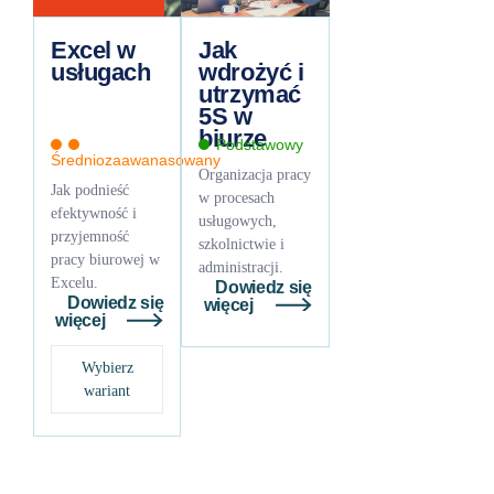
Excel w
Jak
usługach
wdrożyć i
utrzymać
5S w
biurze
Podstawowy
Średniozaawanasowany
Organizacja pracy
Jak podnieść
w procesach
efektywność i
usługowych,
przyjemność
szkolnictwie i
pracy biurowej w
administracji.
Excelu.
Dowiedz się
Dowiedz się
więcej
więcej
Wybierz
wariant