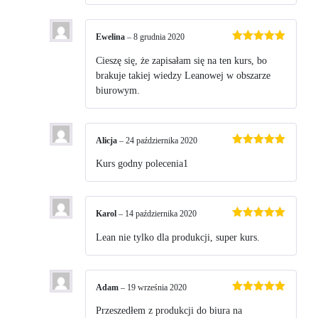
Ewelina
–
8 grudnia 2020
Oceniono
5
na 5
Cieszę się, że zapisałam się na ten kurs, bo
brakuje takiej wiedzy Leanowej w obszarze
biurowym.
Alicja
–
24 października 2020
Oceniono
5
na 5
Kurs godny polecenia1
Karol
–
14 października 2020
Oceniono
5
na 5
Lean nie tylko dla produkcji, super kurs.
Adam
–
19 września 2020
Oceniono
5
na 5
Przeszedłem z produkcji do biura na