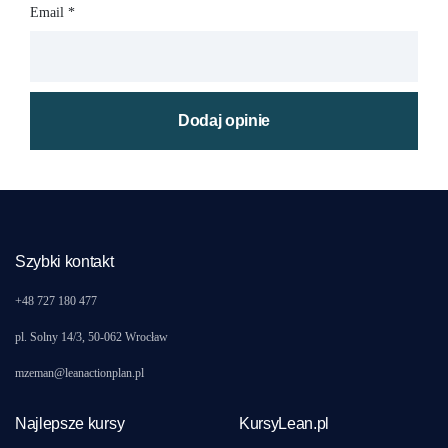
Email
*
Szybki kontakt
+48 727 180 477
pl. Solny 14/3, 50-062 Wrocław
mzeman@leanactionplan.pl
Najlepsze kursy
KursyLean.pl