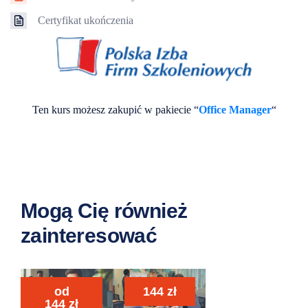
Certyfikat ukończenia
Ten kurs możesz zakupić w pakiecie “
Office Manager
“
Mogą Cię również
zainteresować
od
144
zł
144
zł