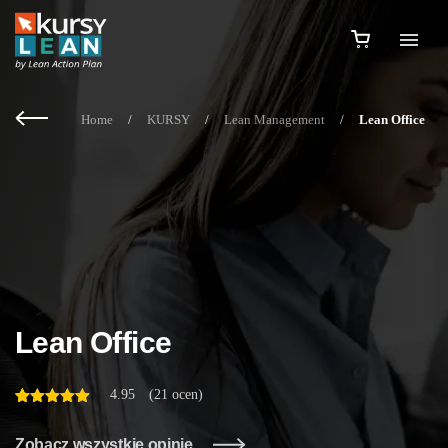
Home
/
KURSY
/
Lean Management
/
Lean Office
Lean Office
4.95
(
21 ocen
)
Oceniony
21
na 5 na
podstawie
ocen
Zobacz wszystkie opinie
klientów