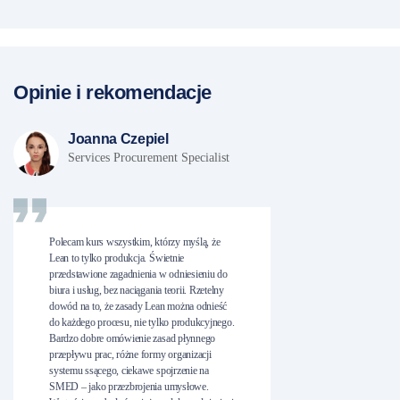
Opinie i rekomendacje
Joanna Czepiel
Services Procurement Specialist
Polecam kurs wszystkim, którzy myślą, że
Lean to tylko produkcja. Świetnie
przedstawione zagadnienia w odniesieniu do
biura i usług, bez naciągania teorii. Rzetelny
dowód na to, że zasady Lean można odnieść
do każdego procesu, nie tylko produkcyjnego.
Bardzo dobre omówienie zasad płynnego
przepływu prac, różne formy organizacji
systemu ssącego, ciekawe spojrzenie na
SMED – jako przezbrojenia umysłowe.