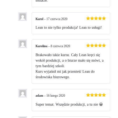
temacie.
Karol
–
17 czerwca 2020
Oceniono
5
na 5
Lean to nie tylko produkcja! Lean to usługi!
Karolina
–
8 czerwca 2020
Oceniono
5
na 5
Brakowało takie kursu. Cały Lean kręci się
wokół produkcji, a o biurze mało się mówi, a
tym bardziej szkoli.
Kurs wyjaśnił mi jak przenieść Lean do
środowiska biurowego.
adam
–
16 lutego 2020
Oceniono
5
na 5
Super temat. Wszędzie produkcji, a tu nie 😀