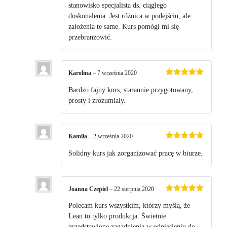
stanowisko specjalista ds. ciągłego
doskonalenia. Jest różnica w podejściu, ale
założenia te same. Kurs pomógł mi się
przebranżowić.
Karolina
–
7 września 2020
Oceniono
5
na 5
Bardzo fajny kurs, starannie przygotowany,
prosty i zrozumiały.
Kamila
–
2 września 2020
Oceniono
5
na 5
Solidny kurs jak zorganizować pracę w biurze.
Joanna Czepiel
–
22 sierpnia 2020
Oceniono
5
na 5
Polecam kurs wszystkim, którzy myślą, że
Lean to tylko produkcja. Świetnie
przedstawione zagadnienia w odniesieniu do