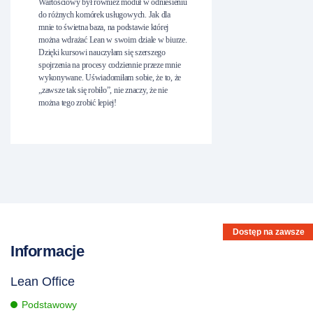
Wartościowy był również moduł w odniesieniu
do różnych komórek usługowych. Jak dla
mnie to świetna baza, na podstawie której
można wdrażać Lean w swoim dziale w biurze.
Dzięki kursowi nauczyłam się szerszego
spojrzenia na procesy codziennie przeze mnie
wykonywane. Uświadomiłam sobie, że to, że
„zawsze tak się robiło”, nie znaczy, że nie
można tego zrobić lepiej!
Dostęp na zawsze
Informacje
Lean Office
Podstawowy