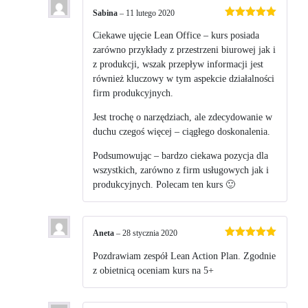
Sabina
–
11 lutego 2020
Oceniono
5
na 5
Ciekawe ujęcie Lean Office – kurs posiada
zarówno przykłady z przestrzeni biurowej jak i
z produkcji, wszak przepływ informacji jest
również kluczowy w tym aspekcie działalności
firm produkcyjnych.
Jest trochę o narzędziach, ale zdecydowanie w
duchu czegoś więcej – ciągłego doskonalenia.
Podsumowując – bardzo ciekawa pozycja dla
wszystkich, zarówno z firm usługowych jak i
produkcyjnych. Polecam ten kurs 🙂
Aneta
–
28 stycznia 2020
Oceniono
5
na 5
Pozdrawiam zespół Lean Action Plan. Zgodnie
z obietnicą oceniam kurs na 5+