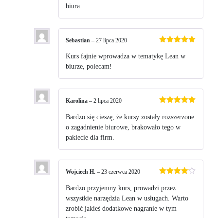
biura
Sebastian
–
27 lipca 2020
Oceniono
5
na 5
Kurs fajnie wprowadza w tematykę Lean w
biurze, polecam!
Karolina
–
2 lipca 2020
Oceniono
5
na 5
Bardzo się cieszę, że kursy zostały rozszerzone
o zagadnienie biurowe, brakowało tego w
pakiecie dla firm.
Wojciech H.
–
23 czerwca 2020
Oceniono
4
na 5
Bardzo przyjemny kurs, prowadzi przez
wszystkie narzędzia Lean w usługach. Warto
zrobić jakieś dodatkowe nagranie w tym