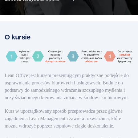
O kursie
Lean Office jest kursem prezentującym praktyczne podejście do
usprawniania procesów biurowych i usługowych. Buduje on
podstawy do samodzielnego wdrażania szczupłego myślenia i
uczy świadomego kierowania zmianą w środowisku biurowym.
Kurs w uporządkowany sposób przeprowadza przez główne
zagadnienia Lean Management i zawiera rozwiązania, które
można wdrożyć poprzez stopniowe ciągłe doskonalenie.