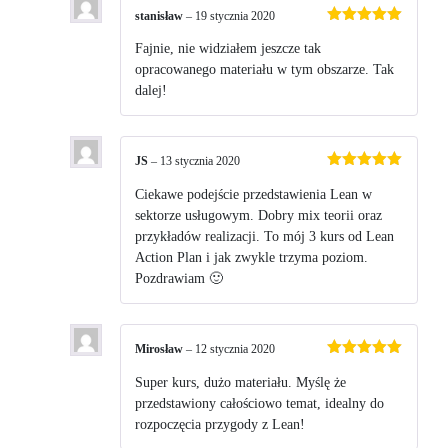
stanisław
–
19 stycznia 2020
Oceniono
5
na 5
Fajnie, nie widziałem jeszcze tak
opracowanego materiału w tym obszarze. Tak
dalej!
JS
–
13 stycznia 2020
Oceniono
5
na 5
Ciekawe podejście przedstawienia Lean w
sektorze usługowym. Dobry mix teorii oraz
przykładów realizacji. To mój 3 kurs od Lean
Action Plan i jak zwykle trzyma poziom.
Pozdrawiam 🙂
Mirosław
–
12 stycznia 2020
Oceniono
5
na 5
Super kurs, dużo materiału. Myślę że
przedstawiony całościowo temat, idealny do
rozpoczęcia przygody z Lean!