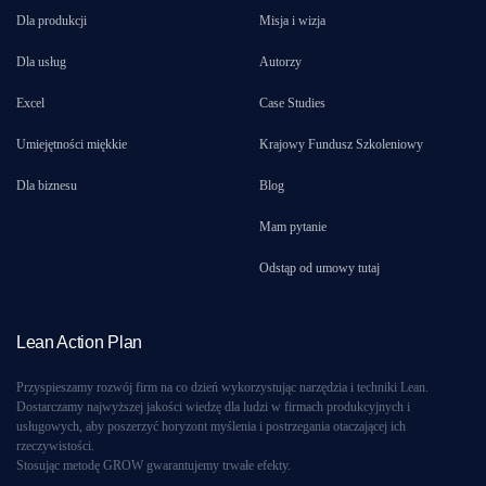
Dla produkcji
Misja i wizja
Dla usług
Autorzy
Excel
Case Studies
Umiejętności miękkie
Krajowy Fundusz Szkoleniowy
Dla biznesu
Blog
Mam pytanie
Odstąp od umowy tutaj
Lean Action Plan
Przyspieszamy rozwój firm na co dzień wykorzystując narzędzia i techniki Lean.
Dostarczamy najwyższej jakości wiedzę dla ludzi w firmach produkcyjnych i
usługowych, aby poszerzyć horyzont myślenia i postrzegania otaczającej ich
rzeczywistości.
Stosując metodę GROW gwarantujemy trwałe efekty.