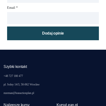
Email
*
Szybki kontakt
+48 727 180 477
pl. Solny 14/3, 50-062 Wrocław
mzeman@leanactionplan.pl
Najlepsze kursy
KursyLean.pl