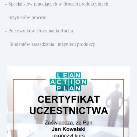
– Specjalistów pracujących w firmach produkcyjnych.
– Inżynierów procesu.
– Pracowników Utrzymania Ruchu.
– Studentów zarządzania i inżynierii produkcji.