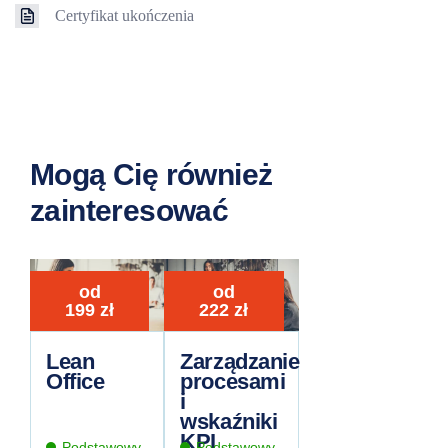
Certyfikat ukończenia
Mogą Cię również
zainteresować
od
od
199
zł
222
zł
Lean
Zarządzanie
Office
procesami
i
wskaźniki
KPI
Podstawowy
Podstawowy