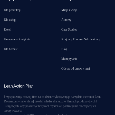
Dla produkcji
Misja i wizja
Dla usług
Autorzy
Excel
Case Studies
Umiejętności miękkie
Krajowy Fundusz Szkoleniowy
Dla biznesu
Blog
Mam pytanie
Odstąp od umowy tutaj
Lean Action Plan
Przyspieszamy rozwój firm na co dzień wykorzystując narzędzia i techniki Lean.
Dostarczamy najwyższej jakości wiedzę dla ludzi w firmach produkcyjnych i
usługowych, aby poszerzyć horyzont myślenia i postrzegania otaczającej ich
rzeczywistości.