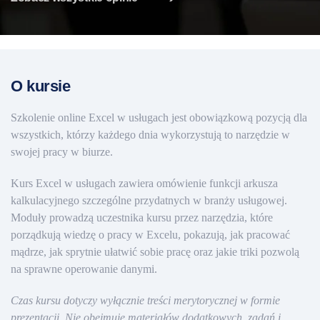
O kursie
Szkolenie online Excel w usługach jest obowiązkową pozycją dla
wszystkich, którzy każdego dnia wykorzystują to narzędzie w
swojej pracy w biurze.
Kurs Excel w usługach zawiera omówienie funkcji arkusza
kalkulacyjnego szczególne przydatnych w branży usługowej.
Moduły prowadzą uczestnika kursu przez narzędzia, które
porządkują wiedzę o pracy w Excelu, pokazują, jak pracować
mądrze, jak sprytnie ułatwić sobie pracę oraz jakie triki pozwolą
na sprawne operowanie danymi.
Czas kursu dotyczy wyłącznie treści merytorycznej w formie
prezentacji. Nie obejmuje materiałów dodatkowych, zadań i