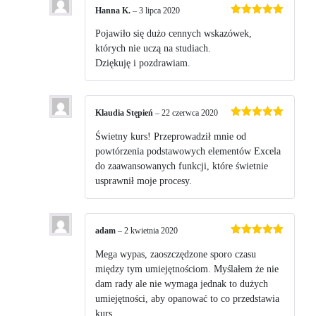
Hanna K.
–
3 lipca 2020
Oceniono
5
na 5
Pojawiło się dużo cennych wskazówek,
których nie uczą na studiach.
Dziękuję i pozdrawiam.
Klaudia Stępień
–
22 czerwca 2020
Oceniono
5
na 5
Świetny kurs! Przeprowadził mnie od
powtórzenia podstawowych elementów Excela
do zaawansowanych funkcji, które świetnie
usprawnił moje procesy.
adam
–
2 kwietnia 2020
Oceniono
5
na 5
Mega wypas, zaoszczędzone sporo czasu
między tym umiejętnościom. Myślałem że nie
dam rady ale nie wymaga jednak to dużych
umiejętności, aby opanować to co przedstawia
kurs.