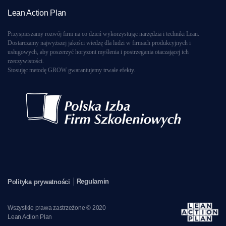
Lean Action Plan
Przyspieszamy rozwój firm na co dzień wykorzystując narzędzia i techniki Lean.
Dostarczamy najwyższej jakości wiedzę dla ludzi w firmach produkcyjnych i
usługowych, aby poszerzyć horyzont myślenia i postrzegania otaczającej ich
rzeczywistości.
Stosując metodę GROW gwarantujemy trwałe efekty.
Regulamin
Polityka prywatności
Wszystkie prawa zastrzeżone © 2020
Lean Action Plan