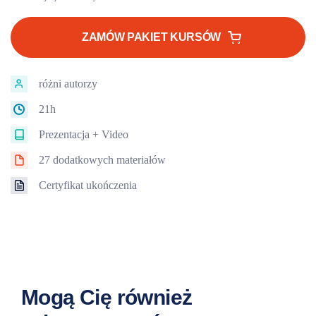
cena
cena
wynosiła:
wynosi:
ZAMÓW PAKIET KURSÓW
2007 zł.
1707 zł.
różni autorzy
21h
Prezentacja + Video
27 dodatkowych materiałów
Certyfikat ukończenia
Mogą Cię również