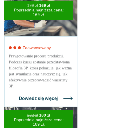
Pierwotna
Aktualna
199
zł
169
zł
cena
cena
Poprzednia najniższa cena:
wynosiła:
wynosi:
169
zł
.
199 zł.
169 zł.
Zaawansowany
Przygotowanie procesu produkcji.
Podczas kursu zostanie przedstawiona
filozofia 3P, która pokazuje, jak ważna
jest symulacja oraz nauczysz się, jak
efektywnie przeprowadzić warsztaty
3P.
Dowiedz się więcej
Pierwotna
Aktualna
222
zł
189
zł
cena
cena
Poprzednia najniższa cena:
wynosiła:
wynosi:
189
zł
.