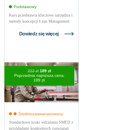
Podstawowy
Kurs przedstawia kluczowe narzędzia i
metody koncepcji Lean Management.
Dowiedz się więcej
Pierwotna
Aktualna
222
zł
189
zł
cena
cena
Poprzednia najniższa cena:
wynosiła:
wynosi:
189
zł
.
222 zł.
189 zł.
Średniozaawanasowany
Standardowe kroki wdrażania SMED z
przykładami konkretnych rozwiązań.