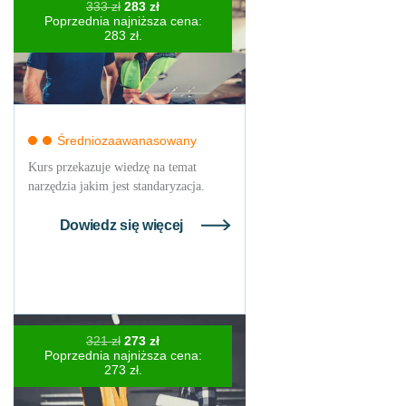
Pierwotna
Aktualna
333
zł
283
zł
cena
cena
Poprzednia najniższa cena:
wynosiła:
wynosi:
283
zł
.
333 zł.
283 zł.
Średniozaawanasowany
Kurs przekazuje wiedzę na temat
narzędzia jakim jest standaryzacja.
Dowiedz się więcej
Pierwotna
Aktualna
321
zł
273
zł
cena
cena
Poprzednia najniższa cena:
wynosiła:
wynosi:
273
zł
.
321 zł.
273 zł.