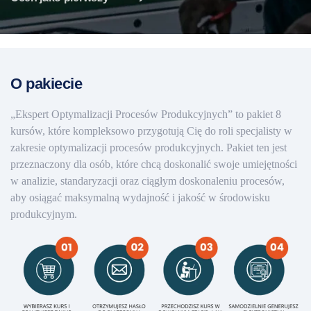
O pakiecie
„Ekspert Optymalizacji Procesów Produkcyjnych” to pakiet 8
kursów, które kompleksowo przygotują Cię do roli specjalisty w
zakresie optymalizacji procesów produkcyjnych. Pakiet ten jest
przeznaczony dla osób, które chcą doskonalić swoje umiejętności
w analizie, standaryzacji oraz ciągłym doskonaleniu procesów,
aby osiągać maksymalną wydajność i jakość w środowisku
produkcyjnym.