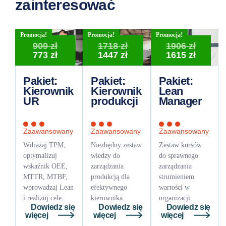
zainteresować
Promocja!
Promocja!
Promocja!
Pierwotna
Pierwotna
Pierwo
909
zł
1718
zł
1906
zł
cena
Aktualna
cena
Aktualna
cena
Aktual
773
zł
1447
zł
1615
zł
wynosiła:
cena
wynosiła:
cena
wynosi
cena
909 zł.
wynosi:
1718 zł.
wynosi:
1906 zł
wynosi
Pakiet:
Pakiet:
Pakiet:
773 zł.
1447 zł.
1615 zł
Kierownik
Kierownik
Lean
UR
produkcji
Manager
Zaawansowany
Zaawansowany
Zaawansowany
Wdrażaj TPM,
Niezbędny zestaw
Zestaw kursów
optymalizuj
wiedzy do
do sprawnego
wskaźnik OEE,
zarządzania
zarządzania
MTTR, MTBF,
produkcją dla
strumieniem
wprowadzaj Lean
efektywnego
wartości w
i realizuj cele.
kierownika.
organizacji.
Dowiedz się
Dowiedz się
Dowiedz się
więcej
więcej
więcej