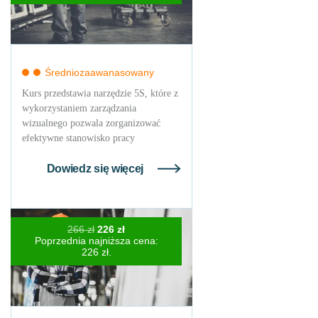
222 zł.
189 zł.
Średniozaawanasowany
Kurs przedstawia narzędzie 5S, które z
wykorzystaniem zarządzania
wizualnego pozwala zorganizować
efektywne stanowisko pracy
Dowiedz się więcej
Pierwotna
Aktualna
266
zł
226
zł
cena
cena
Poprzednia najniższa cena:
wynosiła:
wynosi:
226
zł
.
266 zł.
226 zł.