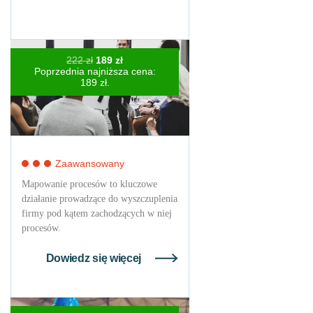
Pierwotna
Aktualna
222
zł
189
zł
cena
cena
Poprzednia najniższa cena:
wynosiła:
wynosi:
189
zł
.
222 zł.
189 zł.
Zaawansowany
Mapowanie procesów to kluczowe
działanie prowadzące do wyszczuplenia
firmy pod kątem zachodzących w niej
procesów.
Dowiedz się więcej