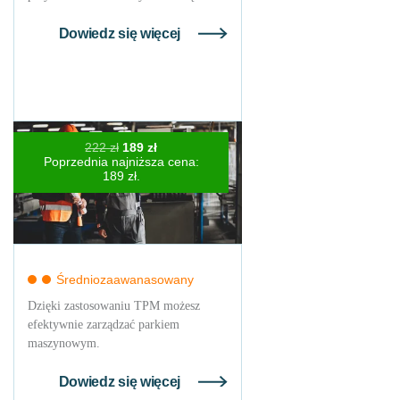
Dowiedz się więcej
Pierwotna
Aktualna
222
zł
189
zł
cena
cena
Poprzednia najniższa cena:
wynosiła:
wynosi:
189
zł
.
222 zł.
189 zł.
Średniozaawanasowany
Dzięki zastosowaniu TPM możesz
efektywnie zarządzać parkiem
maszynowym.
Dowiedz się więcej