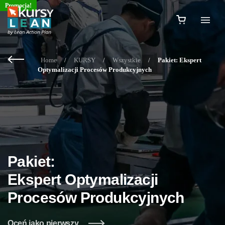
Promocja!
Home
/
KURSY
/
Wszystkie
/
Pakiet: Ekspert
Optymalizacji Procesów Produkcyjnych
Pakiet:
Ekspert Optymalizacji
Procesów Produkcyjnych
Oceń jako pierwszy