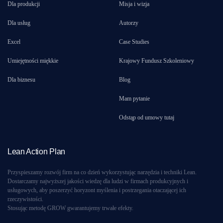
Dla produkcji
Misja i wizja
Dla usług
Autorzy
Excel
Case Studies
Umiejętności miękkie
Krajowy Fundusz Szkoleniowy
Dla biznesu
Blog
Mam pytanie
Odstąp od umowy tutaj
Lean Action Plan
Przyspieszamy rozwój firm na co dzień wykorzystując narzędzia i techniki Lean.
Dostarczamy najwyższej jakości wiedzę dla ludzi w firmach produkcyjnych i
usługowych, aby poszerzyć horyzont myślenia i postrzegania otaczającej ich
rzeczywistości.
Stosując metodę GROW gwarantujemy trwałe efekty.