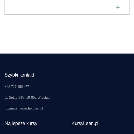
Szybki kontakt
+48 727 180 477
pl. Solny 14/3, 50-062 Wrocław
mzeman@leanactionplan.pl
Najlepsze kursy
KursyLean.pl