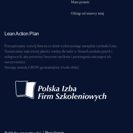
Mam pytanie
Odstąp od umowy tutaj
Lean Action Plan
Przyspieszamy rozwój firm na co dzień wykorzystując narzędzia i techniki Lean.
Dostarczamy najwyższej jakości wiedzę dla ludzi w firmach produkcyjnych i
usługowych, aby poszerzyć horyzont myślenia i postrzegania otaczającej ich
rzeczywistości.
Stosując metodę GROW gwarantujemy trwałe efekty.
Regulamin