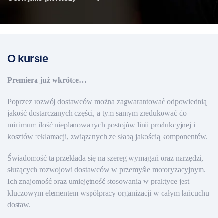
O kursie
Premiera już wkrótce…
Poprzez rozwój dostawców można zagwarantować odpowiednią
jakość dostarczanych części, a tym samym zredukować do
minimum ilość nieplanowanych postojów linii produkcyjnej i
kosztów reklamacji, związanych ze słabą jakością komponentów.
Świadomość ta przekłada się na szereg wymagań oraz narzędzi,
służących rozwojowi dostawców w przemyśle motoryzacyjnym.
Ich znajomość oraz umiejętność stosowania w praktyce jest
kluczowym elementem współpracy organizacji w całym łańcuchu
dostaw.