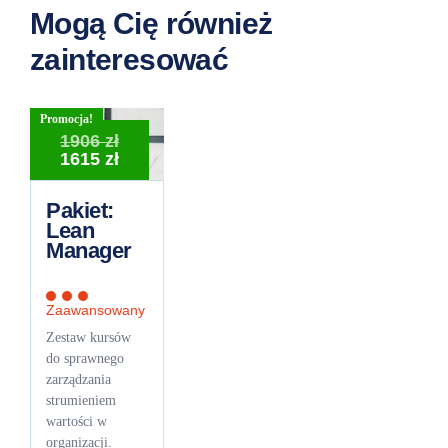
Mogą Cię również
zainteresować
Promocja!
Pierwotna
1906
zł
cena
Aktualna
1615
zł
wynosiła:
cena
1906 zł.
wynosi:
Pakiet:
1615 zł.
Lean
Manager
Zaawansowany
Zestaw kursów
do sprawnego
zarządzania
strumieniem
wartości w
organizacji.