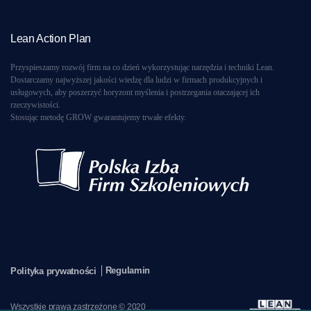
Lean Action Plan
Przyspieszamy rozwój firm na co dzień wykorzystując narzędzia i techniki Lean.
Dostarczamy najwyższej jakości wiedzę dla ludzi w firmach produkcyjnych i
usługowych, aby poszerzyć horyzont myślenia i postrzegania otaczającej ich
rzeczywistości.
Stosując metodę GROW gwarantujemy trwałe efekty.
Regulamin
Polityka prywatności
Wszystkie prawa zastrzeżone © 2020