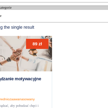
 the single result
89
zł
ądzanie motywacyjne
redniozaawanasowany
ządzać, aby pobudzać chęci i