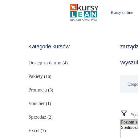
Kursy online
Kategorie kursów
zarząd
Wyszuk
Dostęp za darmo
(4)
Pakiety
(16)
Czego
szukasz?
Promocja
(3)
Voucher
(1)
Wybi
Sprzedaż
(2)
Excel
(7)