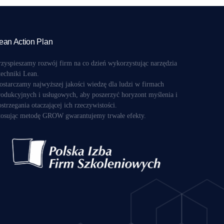
ean Action Plan
rzyspieszamy rozwój firm na co dzień wykorzystując narzędzia
 techniki Lean.
ostarczamy najwyższej jakości wiedzę dla ludzi w firmach
rodukcyjnych i usługowych, aby poszerzyć horyzont myślenia i
ostrzegania otaczającej ich rzeczywistości.
tosując metodę GROW gwarantujemy trwałe efekty.