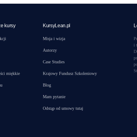
e kursy
KursyLean.pl
L
kcji
Misja i wizja
P
i
Autorzy
D
p
Case Studies
p
S
ści miękkie
Krajowy Fundusz Szkoleniowy
su
Blog
Mam pytanie
Odstąp od umowy tutaj