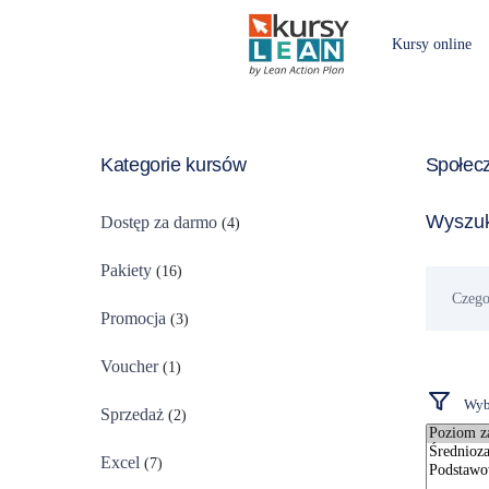
Kursy online
Kategorie kursów
Społec
Wyszuk
Dostęp za darmo
(4)
Pakiety
(16)
Czego
szukasz?
Promocja
(3)
Voucher
(1)
Wybi
Sprzedaż
(2)
Excel
(7)