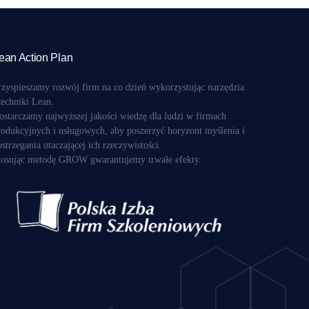
ean Action Plan
rzyspieszamy rozwój firm na co dzień wykorzystując narzędzia
 techniki Lean.
ostarczamy najwyższej jakości wiedzę dla ludzi w firmach
rodukcyjnych i usługowych, aby poszerzyć horyzont myślenia i
ostrzegania otaczającej ich rzeczywistości.
tosując metodę GROW gwarantujemy trwałe efekty.