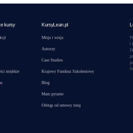
e kursy
KursyLean.pl
L
kcji
Misja i wizja
P
i
Autorzy
D
p
Case Studies
p
S
ści miękkie
Krajowy Fundusz Szkoleniowy
su
Blog
Mam pytanie
Odstąp od umowy tutaj