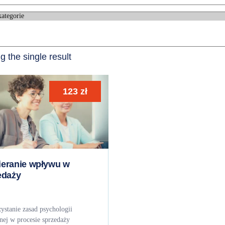
 the single result
123
zł
eranie wpływu w
edaży
stanie zasad psychologii
nej w procesie sprzedaży