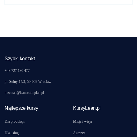
Szybki kontakt
+48 727 180 477
pl. Solny 14/3, 50-062 Wrocław
mzeman@leanactionplan.pl
Najlepsze kursy
KursyLean.pl
Dla produkcji
Misja i wizja
Dla usług
Autorzy