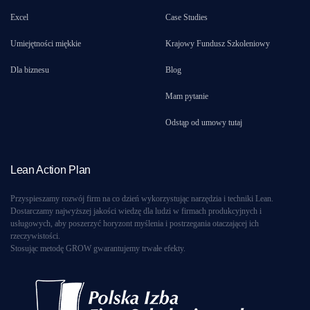
Excel
Case Studies
Umiejętności miękkie
Krajowy Fundusz Szkoleniowy
Dla biznesu
Blog
Mam pytanie
Odstąp od umowy tutaj
Lean Action Plan
Przyspieszamy rozwój firm na co dzień wykorzystując narzędzia i techniki Lean.
Dostarczamy najwyższej jakości wiedzę dla ludzi w firmach produkcyjnych i
usługowych, aby poszerzyć horyzont myślenia i postrzegania otaczającej ich
rzeczywistości.
Stosując metodę GROW gwarantujemy trwałe efekty.