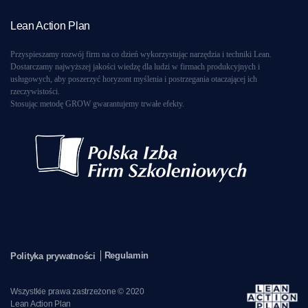
Lean Action Plan
Przyspieszamy rozwój firm na co dzień wykorzystując narzędzia i techniki Lean.
Dostarczamy najwyższej jakości wiedzę dla ludzi w firmach produkcyjnych i
usługowych, aby poszerzyć horyzont myślenia i postrzegania otaczającej ich
rzeczywistości.
Stosując metodę GROW gwarantujemy trwałe efekty.
Regulamin
Polityka prywatności
Wszystkie prawa zastrzeżone © 2020
Lean Action Plan