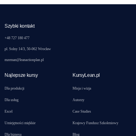
Szybki kontakt
+48 727 180 477
pl. Solny 14/3, 50-062 Wrocław
mzeman@leanactionplan.pl
Najlepsze kursy
KursyLean.pl
Dla produkcji
Misja i wizja
Dla usług
Autorzy
Excel
Case Studies
Umiejętności miękkie
Krajowy Fundusz Szkoleniowy
Dla biznesu
Blog