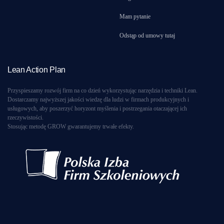
Mam pytanie
Odstąp od umowy tutaj
Lean Action Plan
Przyspieszamy rozwój firm na co dzień wykorzystując narzędzia i techniki Lean.
Dostarczamy najwyższej jakości wiedzę dla ludzi w firmach produkcyjnych i
usługowych, aby poszerzyć horyzont myślenia i postrzegania otaczającej ich
rzeczywistości.
Stosując metodę GROW gwarantujemy trwałe efekty.