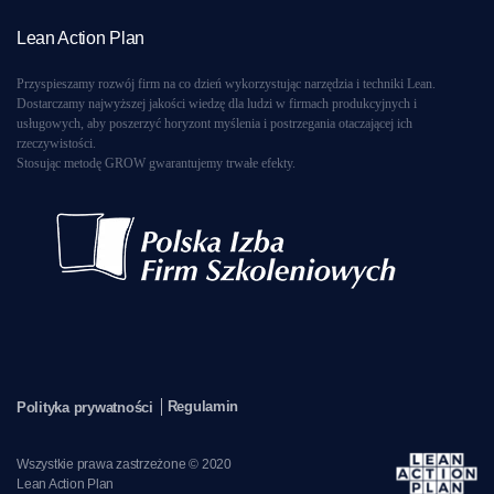
Lean Action Plan
Przyspieszamy rozwój firm na co dzień wykorzystując narzędzia i techniki Lean.
Dostarczamy najwyższej jakości wiedzę dla ludzi w firmach produkcyjnych i
usługowych, aby poszerzyć horyzont myślenia i postrzegania otaczającej ich
rzeczywistości.
Stosując metodę GROW gwarantujemy trwałe efekty.
Regulamin
Polityka prywatności
Wszystkie prawa zastrzeżone © 2020
Lean Action Plan