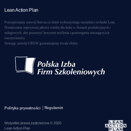
Lean Action Plan
Przyspieszamy rozwój firm na co dzień wykorzystując narzędzia i techniki Lean.
Dostarczamy najwyższej jakości wiedzę dla ludzi w firmach produkcyjnych i
usługowych, aby poszerzyć horyzont myślenia i postrzegania otaczającej ich
rzeczywistości.
Stosując metodę GROW gwarantujemy trwałe efekty.
Regulamin
Polityka prywatności
Wszystkie prawa zastrzeżone © 2020
Lean Action Plan