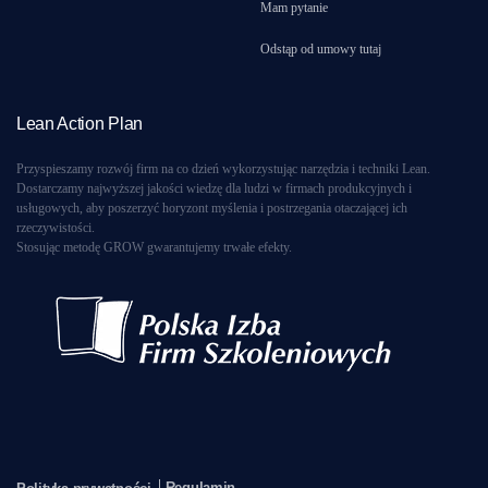
Mam pytanie
Odstąp od umowy tutaj
Lean Action Plan
Przyspieszamy rozwój firm na co dzień wykorzystując narzędzia i techniki Lean.
Dostarczamy najwyższej jakości wiedzę dla ludzi w firmach produkcyjnych i
usługowych, aby poszerzyć horyzont myślenia i postrzegania otaczającej ich
rzeczywistości.
Stosując metodę GROW gwarantujemy trwałe efekty.
Regulamin