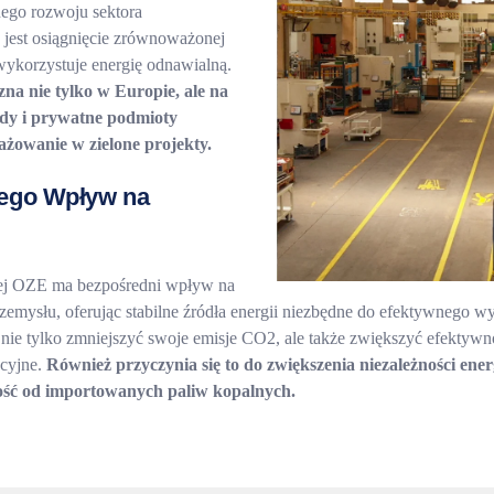
ego rozwoju sektora
 jest osiągnięcie zrównoważonej
 wykorzystuje energię odnawialną.
zna nie tylko w Europie, ale na
ądy i prywatne podmioty
ażowanie w zielone projekty.
Jego Wpływ na
ej OZE ma bezpośredni wpływ na
zemysłu, oferując stabilne źródła energii niezbędne do efektywnego w
nie tylko zmniejszyć swoje emisje CO2, ale także zwiększyć efektywn
cyjne.
Również przyczynia się to do zwiększenia niezależności ene
ność od importowanych paliw kopalnych.