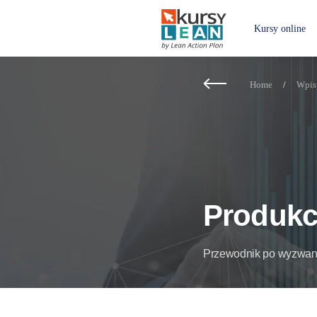
Kursy online
Home
/
Wpis
Produkc
Przewodnik po wyzwani