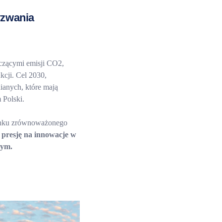
yzwania
yczącymi emisji CO2,
kcji. Cel 2030,
ianych, które mają
 Polski.
runku zrównoważonego
 presję na innowacje w
wym.