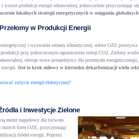
i wzrost produkcji energii odnawialnej, jednocześnie przyczyniając się
aczenie lokalnych strategii energetycznych w osiąganiu globalnyc
Przełomy w Produkcji Energii
energetyczny i wyzwania zmiany klimatycznej, sektor OZE przeżywa 
t produkcji przy jednoczesnym ograniczeniu emisji CO2. Zielony wod
odnawialnej, oferuje nowe perspektywy dla przemysłu energetycznego,
 energii.
Jest to krok milowy w kierunku dekarbonizacji wielu sek
orować zużycie energii elektrycznej?
ódła i Inwestycje Zielone
owią motor napędowy dla rozwoju
az innych form OZE, przyczyniając
abilizacji źródeł energii. Poprzez