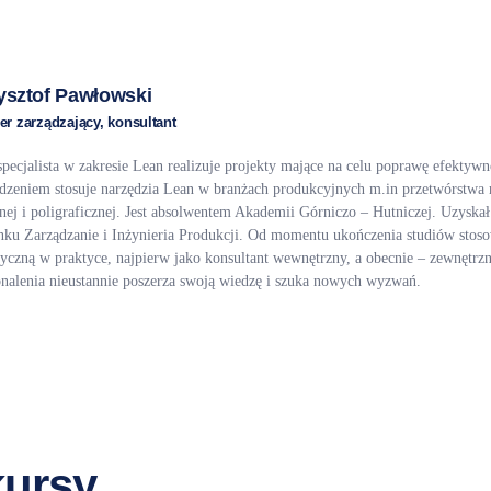
ysztof Pawłowski
er zarządzający, konsultant
specjalista w zakresie Lean realizuje projekty mające na celu poprawę efektywn
zeniem stosuje narzędzia Lean w branżach produkcyjnych m.in przetwórstwa 
nej i poligraficznej. Jest absolwentem Akademii Górniczo – Hutniczej. Uzyskał 
nku Zarządzanie i Inżynieria Produkcji. Od momentu ukończenia studiów stos
tyczną w praktyce, najpierw jako konsultant wewnętrzny, a obecnie – zewnętrz
nalenia nieustannie poszerza swoją wiedzę i szuka nowych wyzwań.
kursy