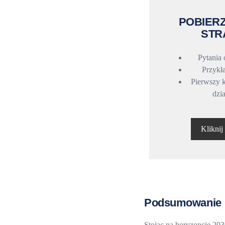
POBIER
STR
Pytania 
Przykł
Pierwszy 
dzi
Kliknij
Podsumowanie
Stojąc na horyzoncie 203