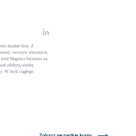
ości działań firm. Z
metali, tworzyw sztucznych,
tytuł Magistra Inżyniera na
ował zdobytą wiedzę
ny. W myśl ciągłego
Zobacz wszystkie kursy