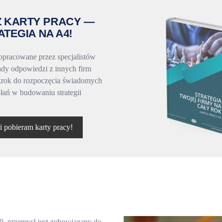
Z KARTY PRACY —
ATEGIA NA A4!
opracowane przez specjalistów
ady odpowiedzi z innych firm
krok do rozpoczęcia świadomych
ałań w budowaniu strategii
 i pobieram karty pracy!
0, przemysł jest zobowiązany do