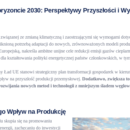
ryzoncie 2030: Perspektywy Przyszłości i W
i związanej ze zmianą klimatyczną i zaostrzającymi się wymogami dot
niknioną potrzebą adaptacji do nowych, zrównoważonych modeli produ
ropejską, nakreśla ambitne unijne cele redukcji emisji gazów cieplarn
dla kształtowania polityki energetycznej państw członkowskich, w tym
ny Ład UE stanowi strategiczny plan transformacji gospodarek w kie
wpływ na przyszłość produkcji przemysłowej.
Dodatkowo, zwiększa to
ozwijania nowych metod i technologii z mniejszym śladem węglo
ego Wpływ na Produkcję
du skupia się na promowaniu
nergii, zachęcaniu do inwestycji