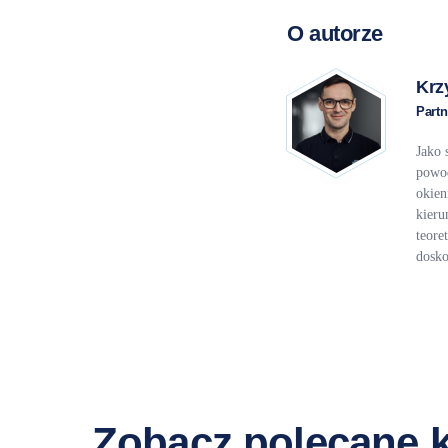
O autorze
Krz
Partn
Jako 
powod
okien
kieru
teore
dosko
Zobacz polecane 