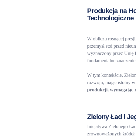
Produkcja na Ho
Technologiczne
W obliczu rosnącej presj
przemysł stoi przed nieu
wyznaczony przez Unię Eu
fundamentalne znaczenie 
W tym kontekście, Zielo
rozwoju, mając istotny 
produkcji, wymagając r
Zielony Ład i J
Inicjatywa Zielonego Ła
zrównoważonych źródeł e