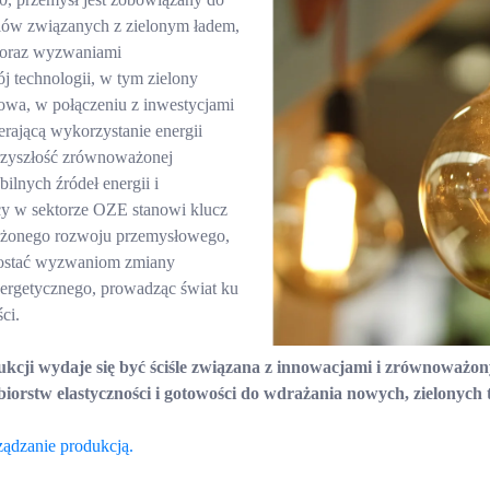
liów związanych z zielonym ładem,
i oraz wyzwaniami
 technologii, w tym zielony
owa, w połączeniu z inwestycjami
erającą wykorzystanie energii
przyszłość zrównoważonej
bilnych źródeł energii i
y w sektorze OZE stanowi klucz
ażonego rozwoju przemysłowego,
prostać wyzwaniom zmiany
nergetycznego, prowadząc świat ku
ci.
ukcji wydaje się być ściśle związana z innowacjami i zrównoważ
orstw elastyczności i gotowości do wdrażania nowych, zielonych t
ządzanie produkcją.