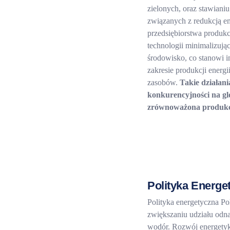
zielonych, oraz stawian
związanych z redukcją e
przedsiębiorstwa produk
technologii minimalizuj
środowisko, co stanowi i
zakresie produkcji energ
zasobów.
Takie działan
konkurencyjności na gl
zrównoważona produkcj
Polityka Energe
Polityka energetyczna Pol
zwiększaniu udziału odna
wodór. Rozwój energetyk