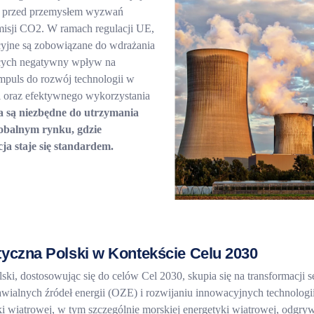
iu przed przemysłem wyzwań
misji CO2. W ramach regulacji UE,
cyjne są zobowiązane do wdrażania
ących negatywny wpływ na
mpuls do rozwój technologii w
ii oraz efektywnego wykorzystania
ia są niezbędne do utrzymania
obalnym rynku, gdzie
a staje się standardem.
tyczna Polski w Kontekście Celu 2030
ski, dostosowując się do celów Cel 2030, skupia się na transformacji 
wialnych źródeł energii (OZE) i rozwijaniu innowacyjnych technologii,
i wiatrowej, w tym szczególnie morskiej energetyki wiatrowej, odgry