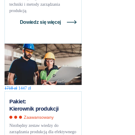
techniki i metody zarządzania
produkcją.
Dowiedz się więcej
Pierwotna
Aktualna
1718
zł
1447
zł
cena
cena
wynosiła:
wynosi:
Pakiet:
1718 zł.
1447 zł.
Kierownik produkcji
Zaawansowany
Niezbędny zestaw wiedzy do
zarządzania produkcją dla efektywnego