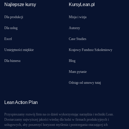
Najlepsze kursy
KursyLean.pl
Dla produkcji
Misja i wizja
Dla usług
Autorzy
Excel
Case Studies
Umiejętności miękkie
Krajowy Fundusz Szkoleniowy
Dla biznesu
Blog
Mam pytanie
Odstąp od umowy tutaj
Lean Action Plan
Przyspieszamy rozwój firm na co dzień wykorzystując narzędzia i techniki Lean.
Dostarczamy najwyższej jakości wiedzę dla ludzi w firmach produkcyjnych i
usługowych, aby poszerzyć horyzont myślenia i postrzegania otaczającej ich