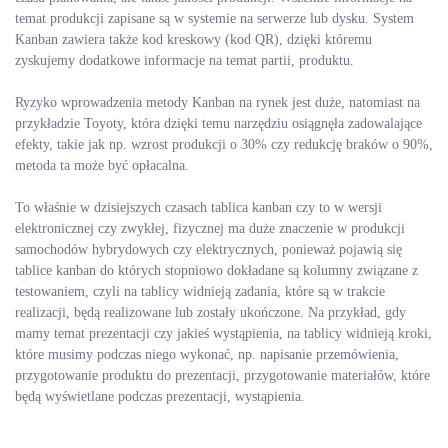
temat produkcji zapisane są w systemie na serwerze lub dysku. System
Kanban zawiera także kod kreskowy (kod QR), dzięki któremu
zyskujemy dodatkowe informacje na temat partii, produktu.
Ryzyko wprowadzenia metody Kanban na rynek jest duże, natomiast na
przykładzie Toyoty, która dzięki temu narzędziu osiągnęła zadowalające
efekty, takie jak np. wzrost produkcji o 30% czy redukcję braków o 90%,
metoda ta może być opłacalna.
To właśnie w dzisiejszych czasach tablica kanban czy to w wersji
elektronicznej czy zwykłej, fizycznej ma duże znaczenie w produkcji
samochodów hybrydowych czy elektrycznych, ponieważ pojawią się
tablice kanban do których stopniowo dokładane są kolumny związane z
testowaniem, czyli na tablicy widnieją zadania, które są w trakcie
realizacji, będą realizowane lub zostały ukończone. Na przykład, gdy
mamy temat prezentacji czy jakieś wystąpienia, na tablicy widnieją kroki,
które musimy podczas niego wykonać, np. napisanie przemówienia,
przygotowanie produktu do prezentacji, przygotowanie materiałów, które
będą wyświetlane podczas prezentacji, wystąpienia.