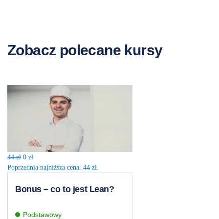
Zobacz polecane kursy
Pierwotna
Aktualna
44
zł
0
zł
cena
cena
Poprzednia najniższa cena:
44
zł
.
wynosiła:
wynosi:
44 zł.
0 zł.
Bonus – co to jest Lean?
Podstawowy