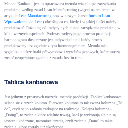
Metoda Kanban – jest to opracowana metoda wizualnego zarządzania
produkcją według zasad Lean Manufacturing (więcej na ten temat w
artykule
Lean Manufacturing
oraz w naszym kursie
Intro to Lean –
Wprowadzenie do Lean
) określająca co, kiedy i w jakiej ilości należy
produkować. Różni się od tradycyjnych metod zarządzania produkcją w
kilku ważnych aspektach. Podczas tradycyjnego procesu produkcji
harmonogram dostarczany jest indywidualnie i każdy proces
produkowany jest zgodnie z tym harmonogramem. Metoda taka
sygnalizuje także braki półwyrobów i wyrobów gotowych, które muszą
zostać uzupełnione zgodnie z zasadą Just in time.
Tablica kanbanowa
Jest jednym z prostszych narzędzi metody produkcji. Tablica kanbanowa
składa się z trzech kolumn. Pierwsza kolumna to tak zwana kolumna „To
do”, czyli są to zadania czekające na realizacje. Kolejna kolumna –
„Doing”, to zadania które właśnie trwają, ktoś je wykonują ale nie są
jeszcze ukończone, natomiast trzecia, czyli zadania „Done” to takie
zadania, które zostały już ukończone.