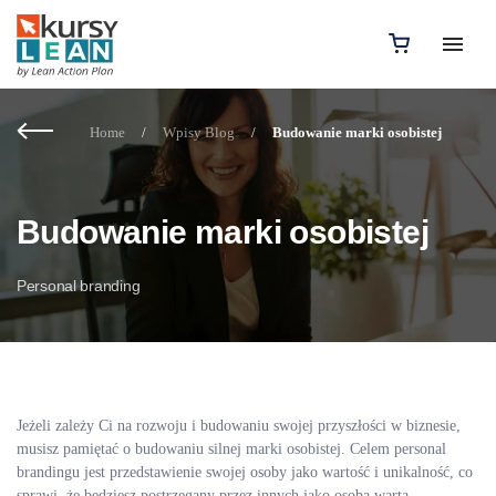
Home
/
Wpisy Blog
/
Budowanie marki osobistej
Budowanie marki osobistej
Personal branding
Jeżeli zależy Ci na rozwoju i budowaniu swojej przyszłości w biznesie,
musisz pamiętać o budowaniu silnej marki osobistej. Celem personal
brandingu jest przedstawienie swojej osoby jako wartość i unikalność, co
sprawi, że będziesz postrzegany przez innych jako osoba warta