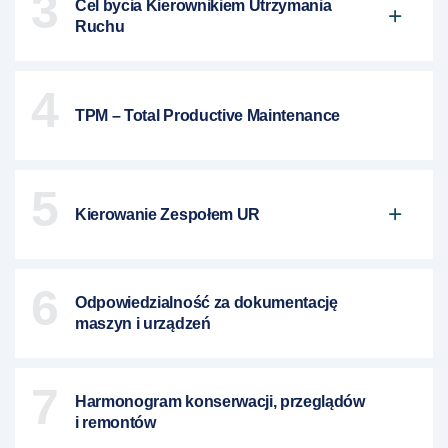
3
Cel bycia Kierownikiem Utrzymania
Ruchu
4
TPM – Total Productive Maintenance
5
Kierowanie Zespołem UR
6
Odpowiedzialność za dokumentację
maszyn i urządzeń
7
Harmonogram konserwacji, przeglądów
i remontów