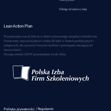
Odstąp od umowy tutaj
Lean Action Plan
Przyspieszamy rozwój firm na co dzień wykorzystując narzędzia i techniki Lean.
Dostarczamy najwyższej jakości wiedzę dla ludzi w firmach produkcyjnych i
usługowych, aby poszerzyć horyzont myślenia i postrzegania otaczającej ich
rzeczywistości.
Stosując metodę GROW gwarantujemy trwałe efekty.
Regulamin
Polityka prywatności