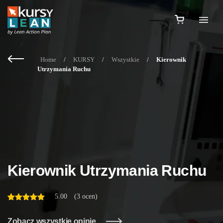
Home
/
KURSY
/
Wszystkie
/
Kierownik
Utrzymania Ruchu
Kierownik Utrzymania Ruchu
5.00
(
3 ocen
)
Oceniony
1
na 5 na
podstawie
oceny
Zobacz wszystkie opinie
klienta