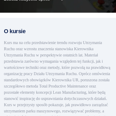
O kursie
Kurs ma na celu przedstawienie trendu rozwoju Utrzymania
Ruchu oraz wzrostu znaczenia stanowiska Kierownika
Utrzymania Ruchu w perspektywie ostatnich lat. Materiał
przedstawia zarówno wymagania względem tej funkcji, jak i
wartościowe techniki oraz metody, które pozwolą na prawidłową
organizację pracy Działu Utrzymania Ruchu. Oprócz omówienia
standardowych obowiązków Kierownika UR, poruszona została
szczegółowo metoda Total Productive Maintenance oraz
pozostałe elementy koncepcji Lean Manufacturing, które będą
stanowić inspirację do usprawniania dotychczasowych działań.
Kurs w przejrzysty sposób pokazuje, jak prawidłowo zarządzać
utrzymaniem parku maszynowego, rozwiązywać problemy, a