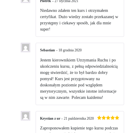
Piotrek
–
27 stycznia 2021
Niedawno zdałem ten kurs i otrzymałem
certyfikat. Dużo wiedzy zostało przekazanej w
przystępny i ciekawy sposób, jak dla mnie
super!
Sebastian
–
18 grudnia 2020
Jestem kierownikiem Utrzymania Ruchu i po
ukończeniu kursu, z pełną odpowiedzialnością
mogę stwierdzić, że to był bardzo dobry
pomysł! Kurs jest przygotowany na
doskonałym poziomie pod względem
merytorycznym, wszystkie istotne informacje
są w nim zawarte. Polecam każdemu!
Krystian z ur
–
21 października 2020
Oceniono
5
na 5
Zaproponowałem kupienie tego kursu podczas