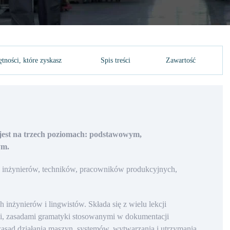
tności, które zyskasz
Spis treści
Zawartość
jest na trzech poziomach: podstawowym,
ym.
y inżynierów, techników, pracowników produkcyjnych,
inżynierów i lingwistów. Składa się z wielu lekcji
i, zasadami gramatyki stosowanymi w dokumentacji
zasad działania maszyn, systemów, wytwarzania i utrzymania