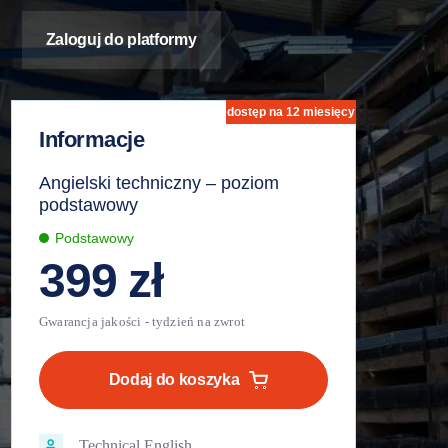
Zaloguj do platformy
dostęp na 12 miesięcy
Informacje
Angielski techniczny – poziom
podstawowy
Podstawowy
399
zł
ilość
Angielski
Dodaj do koszyka
techniczny
-
poziom
Technical English
podstawowy