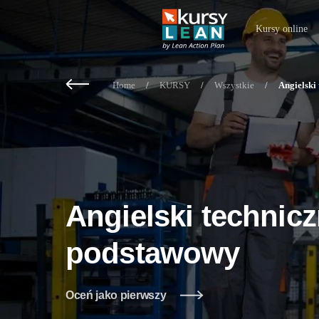
Kursy online
Home
/
KURSY
/
Wszystkie
/
Angielski
Angielski technic
podstawowy
Oceń jako pierwszy