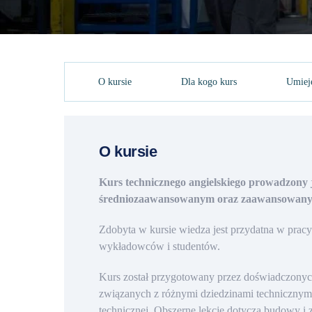
O kursie
Dla kogo kurs
Umieję
O kursie
Kurs technicznego angielskiego prowadzony 
średniozaawansowanym oraz zaawansowan
Zdobyta w kursie wiedza jest przydatna w prac
wykładowców i studentów.
Kurs został przygotowany przez doświadczonych 
związanych z różnymi dziedzinami technicznym
technicznej. Obszerne lekcje dotyczą budowy i 