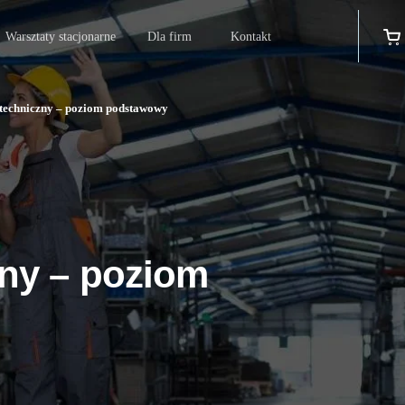
Warsztaty stacjonarne
Dla firm
Kontakt
 techniczny – poziom podstawowy
zny – poziom