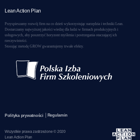
Lean Action Plan
Przyspieszamy rozwój firm na co dzień wykorzystując narzędzia i techniki Lean.
Dostarczamy najwyższej jakości wiedzę dla ludzi w firmach produkcyjnych i
usługowych, aby poszerzyć horyzont myślenia i postrzegania otaczającej ich
rzeczywistości.
Stosując metodę GROW gwarantujemy trwałe efekty.
Regulamin
Polityka prywatności
Wszystkie prawa zastrzeżone © 2020
Lean Action Plan