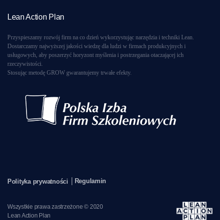
Lean Action Plan
Przyspieszamy rozwój firm na co dzień wykorzystując narzędzia i techniki Lean.
Dostarczamy najwyższej jakości wiedzę dla ludzi w firmach produkcyjnych i
usługowych, aby poszerzyć horyzont myślenia i postrzegania otaczającej ich
rzeczywistości.
Stosując metodę GROW gwarantujemy trwałe efekty.
Regulamin
Polityka prywatności
Wszystkie prawa zastrzeżone © 2020
Lean Action Plan