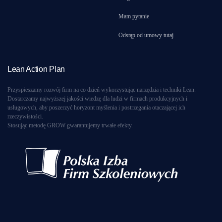
Mam pytanie
Odstąp od umowy tutaj
Lean Action Plan
Przyspieszamy rozwój firm na co dzień wykorzystując narzędzia i techniki Lean.
Dostarczamy najwyższej jakości wiedzę dla ludzi w firmach produkcyjnych i
usługowych, aby poszerzyć horyzont myślenia i postrzegania otaczającej ich
rzeczywistości.
Stosując metodę GROW gwarantujemy trwałe efekty.