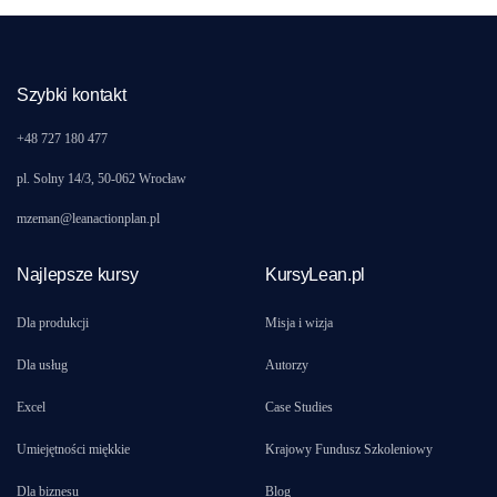
Szybki kontakt
+48 727 180 477
pl. Solny 14/3, 50-062 Wrocław
mzeman@leanactionplan.pl
Najlepsze kursy
KursyLean.pl
Dla produkcji
Misja i wizja
Dla usług
Autorzy
Excel
Case Studies
Umiejętności miękkie
Krajowy Fundusz Szkoleniowy
Dla biznesu
Blog