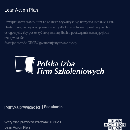
Lean Action Plan
Przyspieszamy rozwój firm na co dzień wykorzystując narzędzia i techniki Lean.
Dostarczamy najwyższej jakości wiedzę dla ludzi w firmach produkcyjnych i
usługowych, aby poszerzyć horyzont myślenia i postrzegania otaczającej ich
rzeczywistości.
Stosując metodę GROW gwarantujemy trwałe efekty.
Regulamin
Polityka prywatności
Wszystkie prawa zastrzeżone © 2020
Lean Action Plan