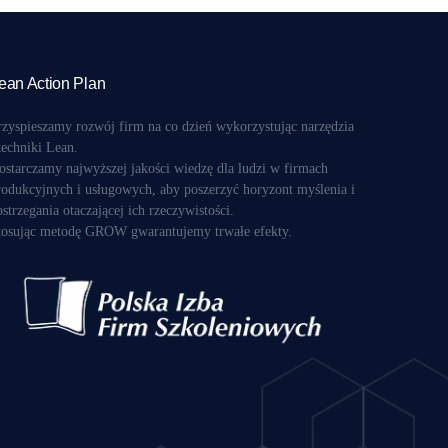
ean Action Plan
rzyspieszamy rozwój firm na co dzień wykorzystując narzędzia
 techniki Lean.
ostarczamy najwyższej jakości wiedzę dla ludzi w firmach
rodukcyjnych i usługowych, aby poszerzyć horyzont myślenia i
ostrzegania otaczającej ich rzeczywistości.
tosując metodę GROW gwarantujemy trwałe efekty.