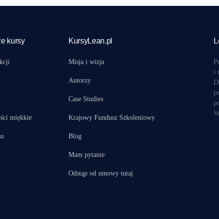
e kursy
KursyLean.pl
L
kcji
Misja i wizja
P
i
Autorzy
D
p
Case Studies
p
S
ści miękkie
Krajowy Fundusz Szkoleniowy
su
Blog
Mam pytanie
Odstąp od umowy tutaj