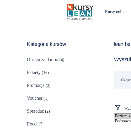
Kursy online
Kategorie kursów
lean bel
Wyszuk
Dostęp za darmo
(4)
Pakiety
(16)
Czego
szukasz?
Promocja
(3)
Voucher
(1)
Wybi
Sprzedaż
(2)
Excel
(7)