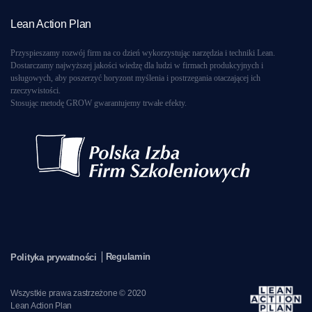
Lean Action Plan
Przyspieszamy rozwój firm na co dzień wykorzystując narzędzia i techniki Lean.
Dostarczamy najwyższej jakości wiedzę dla ludzi w firmach produkcyjnych i
usługowych, aby poszerzyć horyzont myślenia i postrzegania otaczającej ich
rzeczywistości.
Stosując metodę GROW gwarantujemy trwałe efekty.
Regulamin
Polityka prywatności
Wszystkie prawa zastrzeżone © 2020
Lean Action Plan