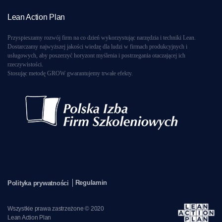
Lean Action Plan
Przyspieszamy rozwój firm na co dzień wykorzystując narzędzia i techniki Lean.
Dostarczamy najwyższej jakości wiedzę dla ludzi w firmach produkcyjnych i
usługowych, aby poszerzyć horyzont myślenia i postrzegania otaczającej ich
rzeczywistości.
Stosując metodę GROW gwarantujemy trwałe efekty.
Regulamin
Polityka prywatności
Wszystkie prawa zastrzeżone © 2020
Lean Action Plan