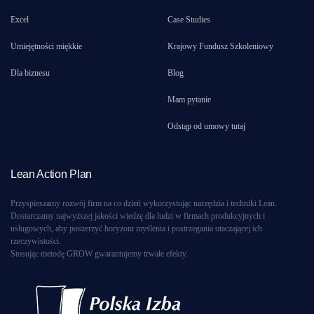
Excel
Case Studies
Umiejętności miękkie
Krajowy Fundusz Szkoleniowy
Dla biznesu
Blog
Mam pytanie
Odstąp od umowy tutaj
Lean Action Plan
Przyspieszamy rozwój firm na co dzień wykorzystując narzędzia i techniki Lean.
Dostarczamy najwyższej jakości wiedzę dla ludzi w firmach produkcyjnych i
usługowych, aby poszerzyć horyzont myślenia i postrzegania otaczającej ich
rzeczywistości.
Stosując metodę GROW gwarantujemy trwałe efekty.