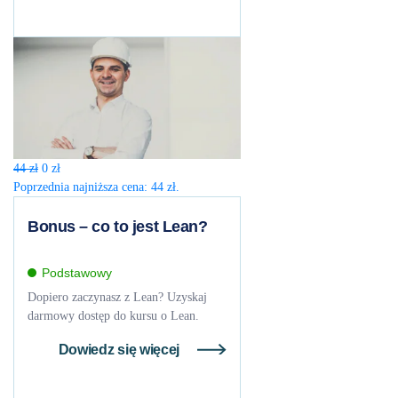
Pierwotna
Aktualna
44
zł
0
zł
cena
cena
Poprzednia najniższa cena:
44
zł
.
wynosiła:
wynosi:
44 zł.
0 zł.
Bonus – co to jest Lean?
Podstawowy
Dopiero zaczynasz z Lean? Uzyskaj
darmowy dostęp do kursu o Lean.
Dowiedz się więcej