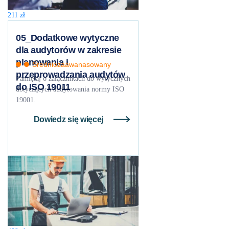
211
zł
05_Dodatkowe wytyczne
dla audytorów w zakresie
planowania i
Średniozaawanasowany
przeprowadzania audytów
Pamiętaj o załącznikach do wytycznych
do ISO 19011
dotyczących audytowania normy ISO
19001.
Dowiedz się więcej