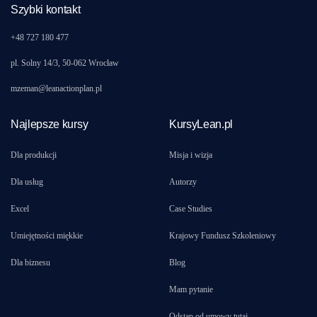
Szybki kontakt
+48 727 180 477
pl. Solny 14/3, 50-062 Wrocław
mzeman@leanactionplan.pl
Najlepsze kursy
KursyLean.pl
Dla produkcji
Misja i wizja
Dla usług
Autorzy
Excel
Case Studies
Umiejętności miękkie
Krajowy Fundusz Szkoleniowy
Dla biznesu
Blog
Mam pytanie
Odstąp od umowy tutaj