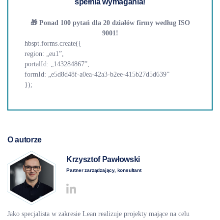
spełnia wymagania!
🎁 Ponad 100 pytań dla 20 działów firmy według ISO
9001!
hbspt.forms.create({
region: „eu1”,
portalId: „143284867”,
formId: „e5d8d48f-a0ea-42a3-b2ee-415b27d5d639”
});
O autorze
Krzysztof Pawłowski
Partner zarządzający, konsultant
Jako specjalista w zakresie Lean realizuje projekty mające na celu