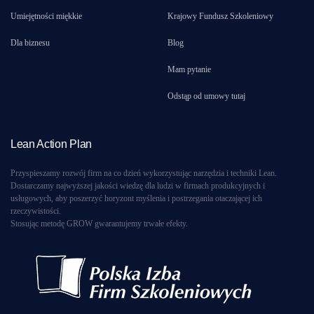
Umiejętności miękkie
Krajowy Fundusz Szkoleniowy
Dla biznesu
Blog
Mam pytanie
Odstąp od umowy tutaj
Lean Action Plan
Przyspieszamy rozwój firm na co dzień wykorzystując narzędzia i techniki Lean.
Dostarczamy najwyższej jakości wiedzę dla ludzi w firmach produkcyjnych i
usługowych, aby poszerzyć horyzont myślenia i postrzegania otaczającej ich
rzeczywistości.
Stosując metodę GROW gwarantujemy trwałe efekty.