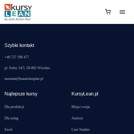
Nie znaleziono produktów, których szukasz.
Szybki kontakt
+48 727 180 477
pl. Solny 14/3, 50-062 Wrocław
mzeman@leanactionplan.pl
Najlepsze kursy
KursyLean.pl
Dla produkcji
Misja i wizja
Dla usług
Autorzy
Excel
Case Studies