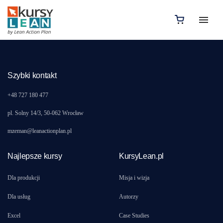
Nie znaleziono produktów, których szukasz.
Szybki kontakt
+48 727 180 477
pl. Solny 14/3, 50-062 Wrocław
mzeman@leanactionplan.pl
Najlepsze kursy
KursyLean.pl
Dla produkcji
Misja i wizja
Dla usług
Autorzy
Excel
Case Studies