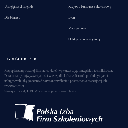
Umiejętności miękkie
Krajowy Fundusz Szkoleniowy
Dla biznesu
Blog
Mam pytanie
Odstąp od umowy tutaj
Lean Action Plan
Przyspieszamy rozwój firm na co dzień wykorzystując narzędzia i techniki Lean.
Dostarczamy najwyższej jakości wiedzę dla ludzi w firmach produkcyjnych i
usługowych, aby poszerzyć horyzont myślenia i postrzegania otaczającej ich
rzeczywistości.
Stosując metodę GROW gwarantujemy trwałe efekty.