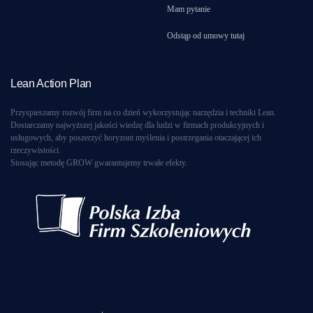
Mam pytanie
Odstąp od umowy tutaj
Lean Action Plan
Przyspieszamy rozwój firm na co dzień wykorzystując narzędzia i techniki Lean.
Dostarczamy najwyższej jakości wiedzę dla ludzi w firmach produkcyjnych i
usługowych, aby poszerzyć horyzont myślenia i postrzegania otaczającej ich
rzeczywistości.
Stosując metodę GROW gwarantujemy trwałe efekty.