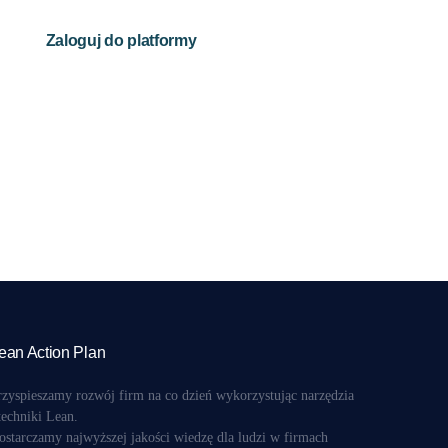
Zaloguj do platformy
ean Action Plan
rzyspieszamy rozwój firm na co dzień wykorzystując narzędzia
 techniki Lean.
ostarczamy najwyższej jakości wiedzę dla ludzi w firmach