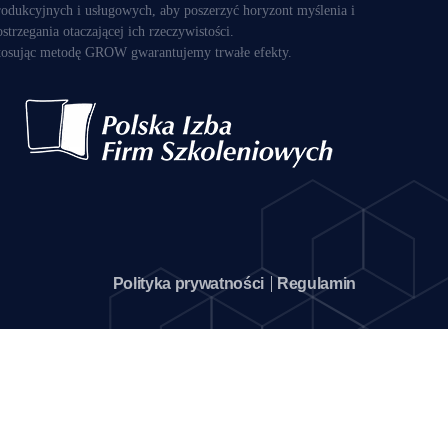
rodukcyjnych i usługowych, aby poszerzyć horyzont myślenia i
ostrzegania otaczającej ich rzeczywistości.
tosując metodę GROW gwarantujemy trwałe efekty.
Polityka prywatności
Regulamin