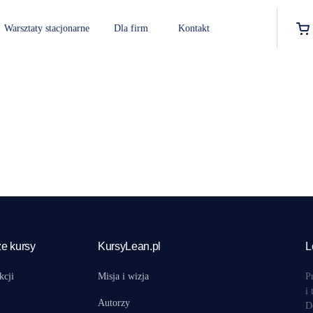
Warsztaty stacjonarne
Dla firm
Kontakt
er_page=”3″ group_by_cat=”yes” horizontally_scroll=”yes” ]
e kursy
KursyLean.pl
L
kcji
Misja i wizja
P
i
Autorzy
D