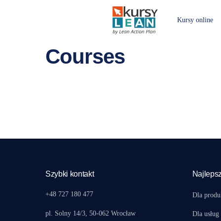
Kursy online
Courses
[eb_courses categories=”” order=”DESC” per_page=”12″ cat_p
Szybki kontakt
Najlepsz
+48 727 180 477
Dla produ
pl. Solny 14/3, 50-062 Wrocław
Dla usług