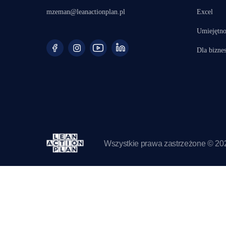
mzeman@leanactionplan.pl
Excel
Umiejętno
Dla bizne
Wszystkie prawa zastrzeżone © 2