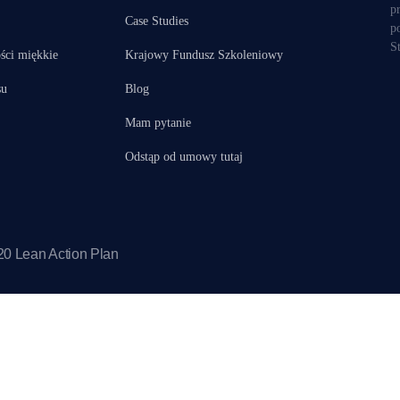
p
Case Studies
p
S
ści miękkie
Krajowy Fundusz Szkoleniowy
su
Blog
Mam pytanie
Odstąp od umowy tutaj
020
Lean Action Plan